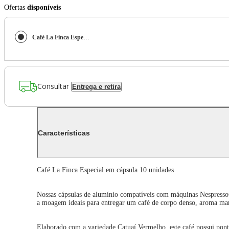
Ofertas
disponíveis
Café La Finca Especial em cápsula 10 unidades
Consultar
Entrega e retira
Características
Café La Finca Especial em cápsula 10 unidades
Nossas cápsulas de alumínio compatíveis com máquinas Nespresso®
a moagem ideais para entregar um café de corpo denso, aroma mar
Elaborado com a variedade Catuaí Vermelho, este café possui po