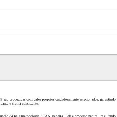
 são produzidas com cafés próprios cuidadosamente selecionados, garantindo q
cante e crema consistente.
ntuação 84 pela metodologia SCAA, peneira 15ab e processo natural, resultand