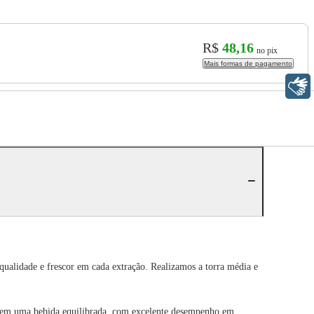
R$
48,16
no pix
Mais formas de pagamento
Libras
ualidade e frescor em cada extração. Realizamos a torra média e
o em uma bebida equilibrada, com excelente desempenho em