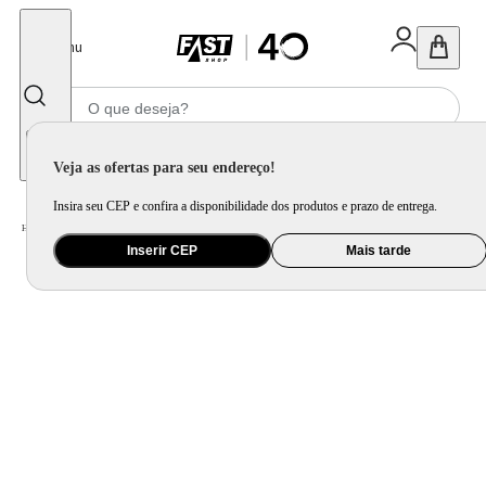
Fechar
Menu
Informe seu CEP
Veja as ofertas para seu endereço!
Insira seu CEP e confira a disponibilidade dos produtos e prazo de entrega.
Home
/
Mercado
/
Bebida
/
Bebida Não Alcoolica
Inserir CEP
Mais tarde