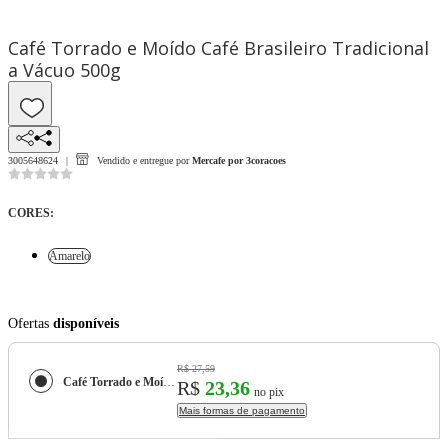
Café Torrado e Moído Café Brasileiro Tradicional
a Vácuo 500g
3005648624
Vendido e entregue por
Mercafe por 3coracoes
CORES
:
Amarelo
Ofertas
disponíveis
R$ 27,59
Café Torrado e Moído Café Brasileiro Tradicional a Vácuo 500g
R$
23,36
no pix
Mais formas de pagamento