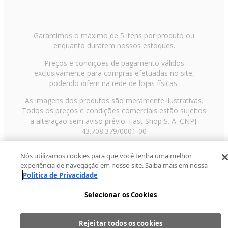
Garantimos o máximo de 5 itens por produto ou
enquanto durarem nossos estoques.
Preços e condições de pagamento válidos
exclusivamente para compras efetuadas no site,
podendo diferir na rede de lojas físicas.
As imagens dos produtos são meramente ilustrativas.
Todos os preços e condições comerciais estão sujeitos
a alteração sem aviso prévio. Fast Shop S. A. CNPJ:
43.708.379/0001-00
Avenida Zaki Narchi, nº 1650, sobreloja, Carandiru, São
Nós utilizamos cookies para que você tenha uma melhor
Paulo/SP, CEP 02029-001, Telefone: 11 3003-3728 ©
experiência de navegação em nosso site. Saiba mais em nossa
2013 Fast Shop - Todos os direitos reservados
RF
Política de Privacidade
Selecionar os Cookies
Rejeitar todos os cookies