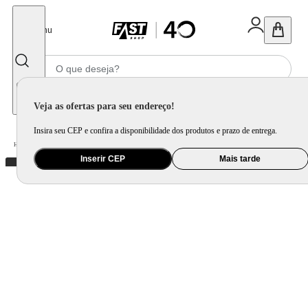
Fechar
Menu
Informe seu CEP
Veja as ofertas para seu endereço!
Insira seu CEP e confira a disponibilidade dos produtos e prazo de entrega.
Home
/
Mercado
/
Bebida
/
Bebida Não Alcoolica
Inserir CEP
Mais tarde