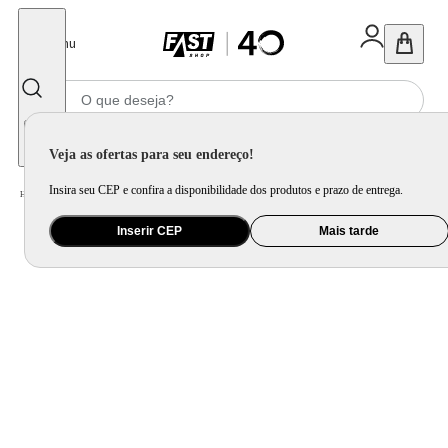
Fechar
Menu
Informe seu CEP
Veja as ofertas para seu endereço!
Insira seu CEP e confira a disponibilidade dos produtos e prazo de entrega.
Home
/
Mercado
/
Bebida
/
Bebida Não Alcoolica
Inserir CEP
Mais tarde