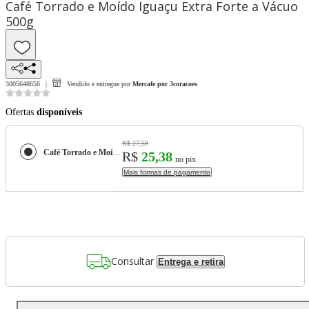
Café Torrado e Moído Iguaçu Extra Forte a Vácuo
500g
3005648656
Vendido e entregue por
Mercafe por 3coracoes
Ofertas
disponíveis
R$ 27,59
Café Torrado e Moído Iguaçu Extra Forte a Vácuo 500g
R$
25,38
no pix
Mais formas de pagamento
Consultar
Entrega e retira