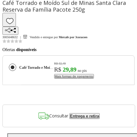
Café Torrado e Moído Sul de Minas Santa Clara
Reserva da Família Pacote 250g
3005648632
Vendido e entregue por
Mercafe por 3coracoes
Ofertas
disponíveis
R$ 32,49
Café Torrado e Moído Sul de Minas Santa Clara Reserva da Família Pacote 250g
R$
29,89
no pix
Mais formas de pagamento
Consultar
Entrega e retira