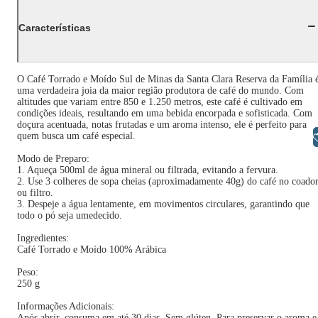
Características
O Café Torrado e Moído Sul de Minas da Santa Clara Reserva da Família 
uma verdadeira joia da maior região produtora de café do mundo. Com
altitudes que variam entre 850 e 1.250 metros, este café é cultivado em
condições ideais, resultando em uma bebida encorpada e sofisticada. Com
doçura acentuada, notas frutadas e um aroma intenso, ele é perfeito para
Libras
quem busca um café especial.
Modo de Preparo:
1. Aqueça 500ml de água mineral ou filtrada, evitando a fervura.
2. Use 3 colheres de sopa cheias (aproximadamente 40g) do café no coado
ou filtro.
3. Despeje a água lentamente, em movimentos circulares, garantindo que
todo o pó seja umedecido.
Ingredientes:
Café Torrado e Moído 100% Arábica
Peso:
250 g
Informações Adicionais:
Após abrir, consuma em até 30 dias. Sem glúten. Para preservar o aroma e