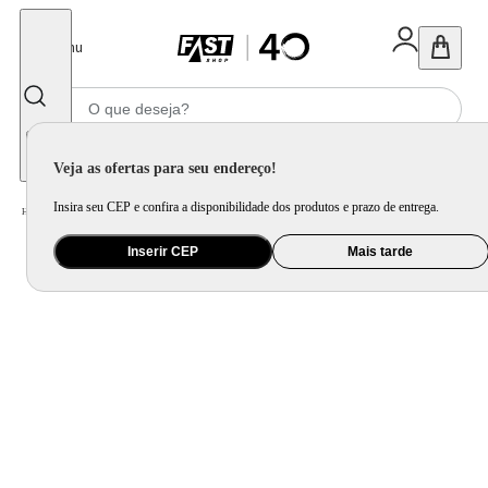
Fechar
Menu
Informe seu CEP
Veja as ofertas para seu endereço!
Insira seu CEP e confira a disponibilidade dos produtos e prazo de entrega.
Home
/
Mercado
/
Bebida
/
Bebida Não Alcoolica
Inserir CEP
Mais tarde