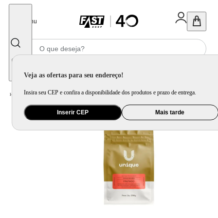
Fechar
Menu
Informe seu CEP
Veja as ofertas para seu endereço!
Insira seu CEP e confira a disponibilidade dos produtos e prazo de entrega.
Home
/
Mercado
/
Bebida
/
Bebida Não Alcoolica
Inserir CEP
Mais tarde