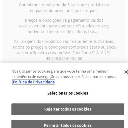
Garantimos o máximo de 5 itens por produto ou
enquanto durarem nossos estoques.
Preços e condições de pagamento válidos
exclusivamente para compras efetuadas no site,
podendo diferir na rede de lojas físicas.
As imagens dos produtos são meramente ilustrativas.
Todos os preços e condições comerciais estão sujeitos
a alteração sem aviso prévio. Fast Shop S. A. CNPJ:
43.708.379/0001-00
Avenida Zaki Narchi, nº 1650, sobreloja, Carandiru, São
Nós utilizamos cookies para que você tenha uma melhor
Paulo/SP, CEP 02029-001, Telefone: 11 3003-3728 ©
experiência de navegação em nosso site. Saiba mais em nossa
2013 Fast Shop - Todos os direitos reservados
RF
Política de Privacidade
Selecionar os Cookies
Rejeitar todos os cookies
Comprar
1
Permitir todos os cookies