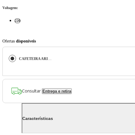
Voltagem
:
220
Ofertas
disponíveis
CAFETEIRA ARIETE DIAMANTE ESPRESSO AUTOMÁTICA COM MOEDOR PRATA 220V 00M145201ARBR
Consultar
Entrega e retira
Características