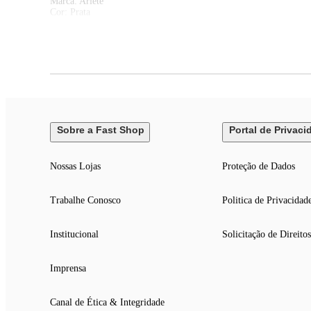
Marca: Ariete
Cor: Prata
Acabamento: Preto
Potência: 1200 W
Pressão: 19 Bar
Opções: Espresso | Americano | Água quente
Capacidade: 1 L
Dispensador Ajustável: Sim
Largura: 19 cm
Altura: 32 cm
Comprimento: 39,5 cm
Peso da Caixa: 8,7 kg
Sobre a Fast Shop
Portal de Privaci
Voltagem: 220 V
Sob Consulta: Não
Solicitar Produto: Não
Nossas Lojas
Proteção de Dados
Trabalhe Conosco
Politica de Privacidad
Institucional
Solicitação de Direitos
Imprensa
Canal de Ética & Integridade