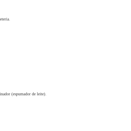
eteria.
inador (espumador de leite).