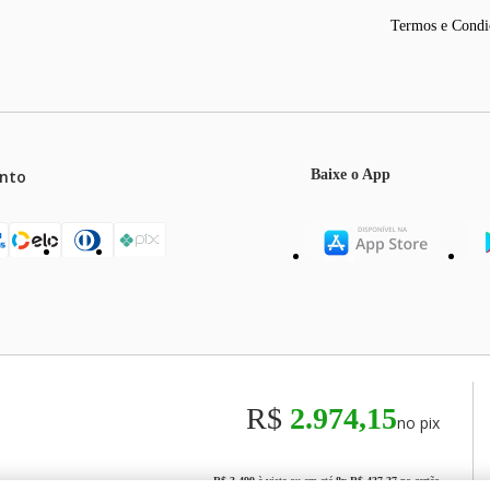
Termos e Condi
nto
Baixe o App
mos o máximo de 5 itens por produto ou enquanto durarem nossos e
o válidos exclusivamente para compras efetuadas no site, podendo di
R$
2.974,15
no pix
odos os preços e condições comerciais estão sujeitos a alteração se
00
R$ 3.499
à vista ou em até
8
x
R$ 437,37
no cartão