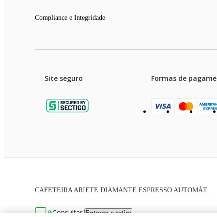
Compliance e Integridade
Site seguro
Formas de pagame
Garanti
Preços e condições de pagament
CAFETEIRA ARIETE DIAMANTE ESPRESSO AUTOMÁTICA COM MOEDOR PRATA 220V 00M145201ARBR
As imagens dos produtos são meramente ilustrativas. T
Consultar
Entrega e retira