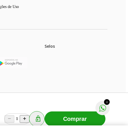
ções de Uso
Selos
stoques.
ferir na rede de lojas físicas.
m aviso prévio. Fast Shop S. A. CNPJ: 43.708.379/0001-
Comprar
1
Selecionar os Cookies