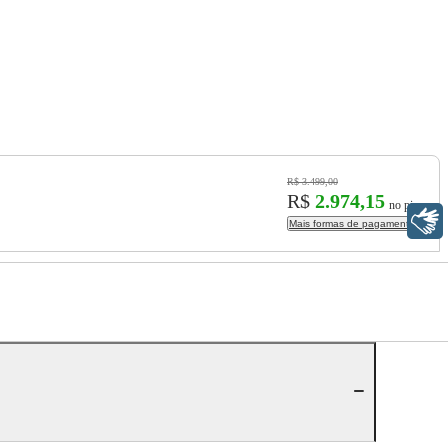
R$ 3.499,00
R$
2.974,15
no pix
Libras
Mais formas de pagamento