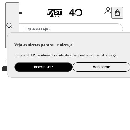
Fechar
Menu
Informe seu CEP
Veja as ofertas para seu endereço!
Insira seu CEP e confira a disponibilidade dos produtos e prazo de entrega.
Home
/
Eletroportátil
/
Máquina de Café e Preparação de Bebida
/
Cafeteira Elétrica
Inserir CEP
Mais tarde