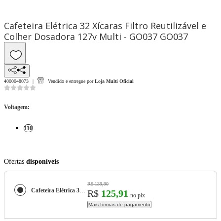
Cafeteira Elétrica 32 Xícaras Filtro Reutilizável e
Colher Dosadora 127v Multi - GO037 GO037
4000048073
Vendido e entregue por
Loja Multi Oficial
Voltagem
:
110
Ofertas
disponíveis
R$ 139,90
Cafeteira Elétrica 32 Xícaras Filtro Reutilizável e Colher Dosadora 127v Multi - GO037 GO037
R$
125,91
no pix
Mais formas de pagamento