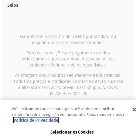
Selos
Garantimos o máximo de 5 itens por produto ou
enquanto durarem nossos estoques.
Preços e condições de pagamento válidos
exclusivamente para compras efetuadas no site,
podendo diferir na rede de lojas físicas.
As imagens dos produtos são meramente ilustrativas.
Todos os preços e condições comerciais estão sujeitos
a alteração sem aviso prévio. Fast Shop S. A. CNPJ:
43.708.379/0001-00
Avenida Zaki Narchi, nº 1650, sobreloja, Carandiru, São
Nós utilizamos cookies para que você tenha uma melhor
Paulo/SP, CEP 02029-001, Telefone: 11 3003-3728 ©
experiência de navegação em nosso site. Saiba mais em nossa
2013 Fast Shop - Todos os direitos reservados
RF
Política de Privacidade
Selecionar os Cookies