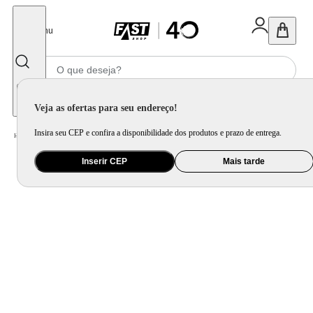
Fechar
Menu
Informe seu CEP
Veja as ofertas para seu endereço!
Insira seu CEP e confira a disponibilidade dos produtos e prazo de entrega.
Home
/
Eletroportátil
/
Máquina de Café e Preparação de Bebida
/
Cafeteira Elétrica
Inserir CEP
Mais tarde