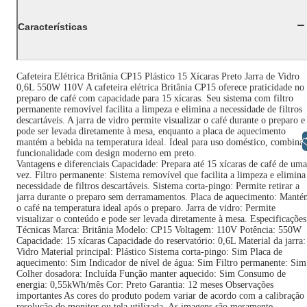
Características
Cafeteira Elétrica Britânia CP15 Plástico 15 Xícaras Preto Jarra de Vidro
0,6L 550W 110V A cafeteira elétrica Britânia CP15 oferece praticidade no
preparo de café com capacidade para 15 xícaras. Seu sistema com filtro
permanente removível facilita a limpeza e elimina a necessidade de filtros
descartáveis. A jarra de vidro permite visualizar o café durante o preparo e
pode ser levada diretamente à mesa, enquanto a placa de aquecimento
Libras
mantém a bebida na temperatura ideal. Ideal para uso doméstico, combina
funcionalidade com design moderno em preto.
Vantagens e diferenciais Capacidade: Prepara até 15 xícaras de café de uma
vez. Filtro permanente: Sistema removível que facilita a limpeza e elimina
necessidade de filtros descartáveis. Sistema corta-pingo: Permite retirar a
jarra durante o preparo sem derramamentos. Placa de aquecimento: Manté
o café na temperatura ideal após o preparo. Jarra de vidro: Permite
visualizar o conteúdo e pode ser levada diretamente à mesa. Especificações
Técnicas Marca: Britânia Modelo: CP15 Voltagem: 110V Potência: 550W
Capacidade: 15 xícaras Capacidade do reservatório: 0,6L Material da jarra:
Vidro Material principal: Plástico Sistema corta-pingo: Sim Placa de
aquecimento: Sim Indicador de nível de água: Sim Filtro permanente: Sim
Colher dosadora: Incluída Função manter aquecido: Sim Consumo de
energia: 0,55kWh/mês Cor: Preto Garantia: 12 meses Observações
importantes As cores do produto podem variar de acordo com a calibração
resolução do monitor ou tela utilizada. As imagens são meramente