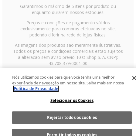
Garantimos o máximo de 5 itens por produto ou
enquanto durarem nossos estoques.
Preços e condições de pagamento válidos
exclusivamente para compras efetuadas no site,
podendo diferir na rede de lojas físicas.
As imagens dos produtos são meramente ilustrativas.
Todos os preços e condições comerciais estão sujeitos
a alteração sem aviso prévio. Fast Shop S. A. CNPJ:
43.708.379/0001-00
Avenida Zaki Narchi, nº 1650, sobreloja, Carandiru, São
Nós utilizamos cookies para que você tenha uma melhor
Paulo/SP, CEP 02029-001, Telefone: 11 3003-3728 ©
experiência de navegação em nosso site. Saiba mais em nossa
2013 Fast Shop - Todos os direitos reservados
RF
Política de Privacidade
Selecionar os Cookies
Rejeitar todos os cookies
Comprar
1
Permitir todos os cookies