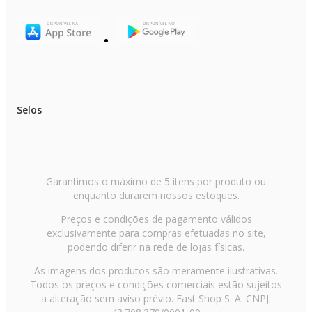
Seu café na temperatura ideal de servir mesmo depois de pronto.
Acabamento Premium Texturizado:
Maior sofisticação para seu dia a dia.
Selos
Sistema Corta-Pingos:
Sirva o café mesmo antes de pronto com maior facilidade.
Garantimos o máximo de 5 itens por produto ou
enquanto durarem nossos estoques.
Compatível com Lava-Louças:
Preços e condições de pagamento válidos
exclusivamente para compras efetuadas no site,
Maior facilidade de limpeza da jarra.
podendo diferir na rede de lojas físicas.
As imagens dos produtos são meramente ilustrativas.
Todos os preços e condições comerciais estão sujeitos
Imagem Meramente Ilustrativa.
a alteração sem aviso prévio. Fast Shop S. A. CNPJ: