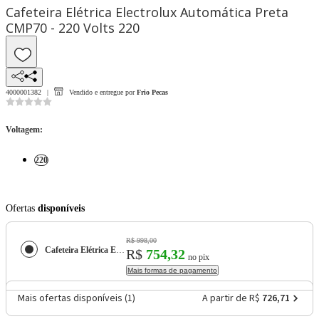
Cafeteira Elétrica Electrolux Automática Preta
CMP70 - 220 Volts 220
4000001382
Vendido e entregue por
Frio Pecas
Voltagem
:
220
Ofertas
disponíveis
R$ 998,00
Cafeteira Elétrica Electrolux Automática Preta CMP70 - 220 Volts
R$
754,32
no pix
Mais formas de pagamento
Mais ofertas disponíveis (
1
)
A partir de R$
726,71