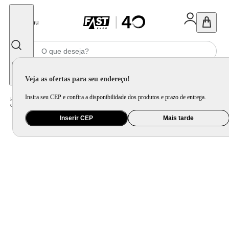
Fechar
Menu
Informe seu CEP
Veja as ofertas para seu endereço!
Insira seu CEP e confira a disponibilidade dos produtos e prazo de entrega.
Home
/
Eletroportátil
/
Máquina de Café e Preparação de Bebida
/
Cafeteira Elétrica
/
Cafeteira Elétrica Electrolux Automática Preta CMP70 - 220 Volts
Inserir CEP
Mais tarde