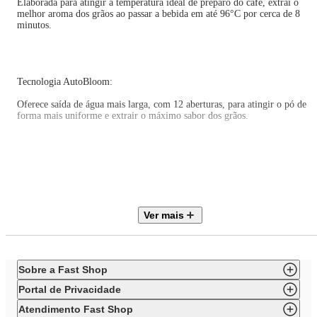
Elaborada para atingir a temperatura ideal de preparo do café, extrai o
melhor aroma dos grãos ao passar a bebida em até 96°C por cerca de 8
minutos.
Tecnologia AutoBloom:
Oferece saída de água mais larga, com 12 aberturas, para atingir o pó de
forma mais uniforme e extrair o máximo sabor dos grãos.
Colher Medidora Especial:
Seu design inovador molda o pó de café para melhor penetração da água n
preparo. Ideal para grãos de moagem mais fina
Ver mais
Função AromaStrength :
Sobre a Fast Shop
Ative e dê um toque extra à intensidade do sabor de seu café.
Portal de Privacidade
Atendimento Fast Shop