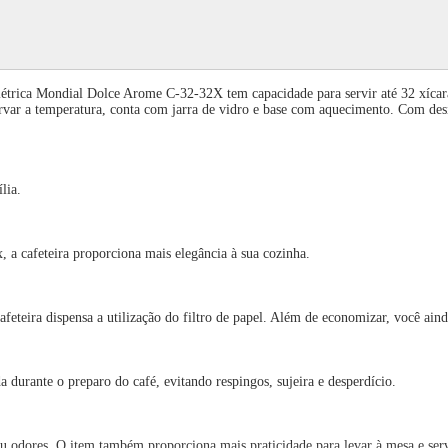
trica Mondial Dolce Arome C-32-32X tem capacidade para servir até 32 xícaras 
var a temperatura, conta com jarra de vidro e base com aquecimento. Com desig
lia.
cafeteira proporciona mais elegância à sua cozinha.
ensa a utilização do filtro de papel. Além de economizar, você ainda tor
rante o preparo do café, evitando respingos, sujeira e desperdício.
 odores. O item também proporciona mais praticidade para levar à mesa e serv