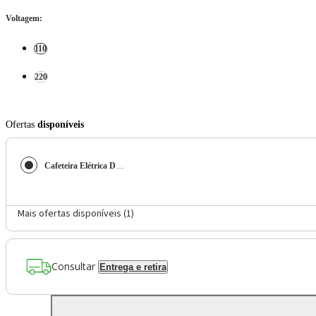
Voltagem
:
110
220
Ofertas
disponíveis
Cafeteira Elétrica Dolce Arome Mondial Vermelho e Inox 800W C-32-32X-R
Mais ofertas disponíveis (
1
)
Consultar
Entrega e retira