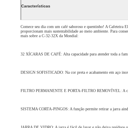
Características
Comece seu dia com um café saboroso e quentinho! A Cafeteira Elé
proporcionam mais sustentabilidade ao meio ambiente. Para conser
mais sobre a C-32-32X da Mondial:
32 XÍCARAS DE CAFÉ: Alta capacidade para atender toda a famí
DESIGN SOFISTICADO: Na cor preta e acabamento em aço inox, a 
FILTRO PERMANENTE E PORTA-FILTRO REMOVÍVEL: A cafeteira disp
SISTEMA CORTA-PINGOS: A função permite retirar a jarra ainda du
JARRA DE VIDRO: A jarra é fácil de lavar e não deixa resíduos ou