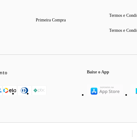
Termos e Condi
Primeira Compra
Termos e Condi
nto
Baixe o App
mos o máximo de 5 itens por produto ou enquanto durarem nossos e
o válidos exclusivamente para compras efetuadas no site, podendo di