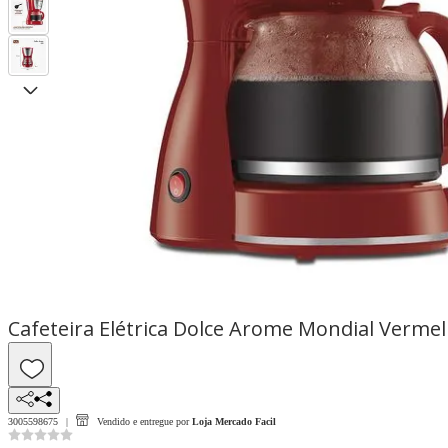
Cafeteira Elétrica Dolce Arome Mondial Verme
3005598675
Vendido e entregue por
Loja Mercado Facil