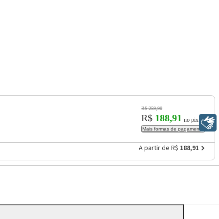
R$ 259,90
R$
188,91
no pix
Libras
Mais formas de pagamento
A partir de R$
188,91