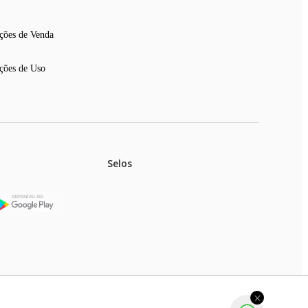
ções de Venda
ções de Uso
Selos
stoques.
ferir na rede de lojas físicas.