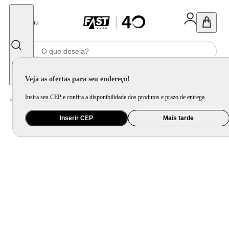
Fechar
Menu
Informe seu CEP
Veja as ofertas para seu endereço!
Insira seu CEP e confira a disponibilidade dos produtos e prazo de entrega.
Home
/
Utilidade Doméstica
/
Cozinha
/
Chá e Café
Inserir CEP
Mais tarde