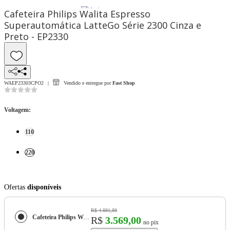
Cafeteira Philips Walita Espresso
Superautomática LatteGo Série 2300 Cinza e
Preto - EP2330
WAEP23303CPO2
Vendido e entregue por
Fast Shop
Voltagem
:
110
220
Ofertas
disponíveis
R$ 4.881,89
Cafeteira Philips Walita Espresso Superautomática LatteGo Série 2300 Cinza e Preto - EP2330
R$
3.569,00
no pix