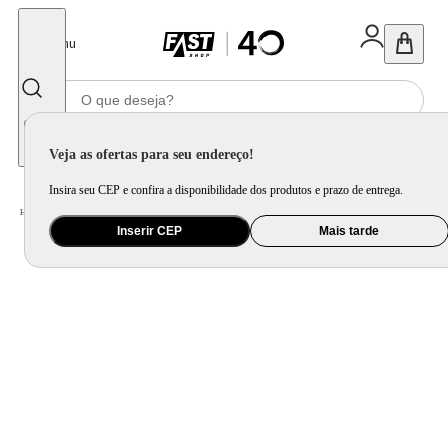
Fechar
Menu
Informe seu CEP
Veja as ofertas para seu endereço!
Insira seu CEP e confira a disponibilidade dos produtos e prazo de entrega.
Home
/
Eletroportátil
/
Máquina de Café e Preparação de Bebida
/
Cafeteira Elétrica
Inserir CEP
Mais tarde