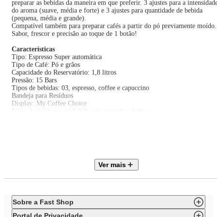
preparar as bebidas da maneira em que preferir. 3 ajustes para a intensidad
do aroma (suave, média e forte) e 3 ajustes para quantidade de bebida
(pequena, média e grande).
Compatível também para preparar cafés a partir do pó previamente moído.
Sabor, frescor e precisão ao toque de 1 botão!
Características
Tipo: Espresso Super automática
Tipo de Café: Pó e grãos
Capacidade do Reservatório: 1,8 litros
Pressão: 15 Bars
Tipos de bebidas: 03, espresso, coffee e capuccino
Bandeja para Resíduos
Display: My Coffee Choice
Filtro AquaClean: até 5.000 cafés sem descalcificar
Reservatório Removível
Desligamento Automático
Moedor de Café em Cerâmica
Especificações Técnicas
Modelo: EP2330
Ver mais
Cor: Cinza e Preto
Potência: 1400W
Voltagem: 110V / 220V (não é bivolt)
EAN: 8720389042140 (110V) / 8720389042157 (220V)
Garantia: 24 meses
Sobre a Fast Shop
Dimensões e Peso
Portal de Privacidade