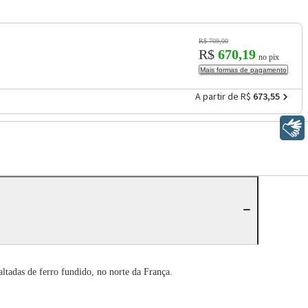
R$ 709,00
R$
670,19
no pix
Mais formas de pagamento
A partir de R$
673,55
Libras
tadas de ferro fundido, no norte da França.