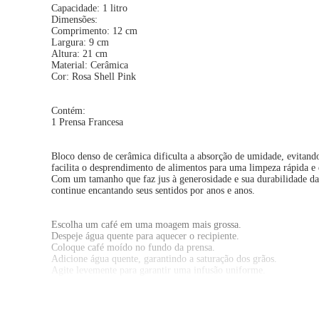
Capacidade: 1 litro
Dimensões:
Comprimento: 12 cm
Largura: 9 cm
Altura: 21 cm
Material: Cerâmica
Cor: Rosa Shell Pink
Contém:
1 Prensa Francesa
Bloco denso de cerâmica dificulta a absorção de umidade, evitando
facilita o desprendimento de alimentos para uma limpeza rápida e 
Com um tamanho que faz jus à generosidade e sua durabilidade da
continue encantando seus sentidos por anos e anos.
Escolha um café em uma moagem mais grossa.
Despeje água quente para aquecer o recipiente.
Coloque café moído no fundo da prensa.
Adicione água quente, garantindo a saturação dos grãos.
Agite levemente para garantir uma infusão uniforme.
Feche a prensa e aguarde por 4 minutos.
Pressione lentamente o êmbolo para baixo.
Despeje o café nas xícaras e aproveite!