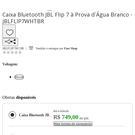
Caixa Bluetooth JBL Flip 7 à Prova d´Água Branco -
JBLFLIP7WHTBR
JBLFLIP7BCOB
Vendido e entregue por
Fast Shop
Voltagem
:
Bivolt
Ofertas
disponíveis
R$ 1.039,00
Caixa Bluetooth JBL Flip 7 à Prova d´Água Branco - JBLFLIP7WHTBR
R$
749,00
no pix
Mais formas de pagamento