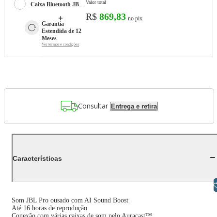
Valor total
Caixa Bluetooth JBL Flip 7 à Prova d´Água Branco - JBLFLIP7WHTBR
R$
869,83
no pix
Garantia 
Estendida de 12 
Meses
Ver termos e condições
Consultar
Entrega e retira
Características
Libras
Som JBL Pro ousado com AI Sound Boost
Até 16 horas de reprodução
Conexão com várias caixas de som pelo Auracast™