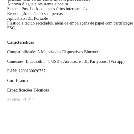
À prova d’água e resistente a poeira
Sistema PushLock com acessórios intercambiáveis
Reprodução de áudio sem perdas
Aplicativo JBL Portable
Plástico e tecido reciclados, além de embalagens de papel com certificação
FSC
Características
Compatibilidade: A Maioria dos Dispositivos Bluetooth
Conexões: Bluetooth 5.4, USB e Auracast e JBL Partyboost (Via app)
EAN: 1200130026737
Cor: Branco
Especificações Técnicas
Modelo: FLIP 7
Potência: 25 W RMS e 10 W RMS para Tweeter
Garantia: 12 meses
Dimensões e Peso
Dimensões do produto sem embalagem (AxLxP): 69,5x182x71,5 mm