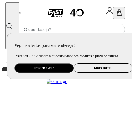
Fechar
Menu
Informe seu CEP
Veja as ofertas para seu endereço!
Insira seu CEP e confira a disponibilidade dos produtos e prazo de entrega.
Home
/
Áudio
/
Caixa de Som
/
Caixa de Som Portátil
Inserir CEP
Mais tarde