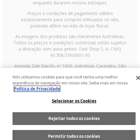
enquanto durarem nossos estoques.
Preços e condições de pagamento válidos
exclusivamente para compras efetuadas no site,
podendo diferir na rede de lojas físicas.
As imagens dos produtos são meramente ilustrativas.
Todos os preços e condições comerciais estão sujeitos
a alteração sem aviso prévio. Fast Shop S. A. CNPJ:
43.708.379/0001-00
Avenida Zaki Narchi, nº 1650, sobreloja, Carandiru, São
Paulo/SP, CEP 02029-001, Telefone: 11 3003-3728 ©
Nós utilizamos cookies para que você tenha uma melhor
2013 Fast Shop - Todos os direitos reservados
RF
experiência de navegação em nosso site. Saiba mais em nossa
Política de Privacidade
Selecionar os Cookies
Rejeitar todos os cookies
Comprar
1
Permitir todos os cookies