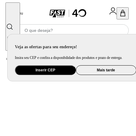
Fechar
Menu
Informe seu CEP
Veja as ofertas para seu endereço!
Insira seu CEP e confira a disponibilidade dos produtos e prazo de entrega.
Home
/
Áudio
/
Caixa de Som
/
Caixa de Som Portátil
Inserir CEP
Mais tarde