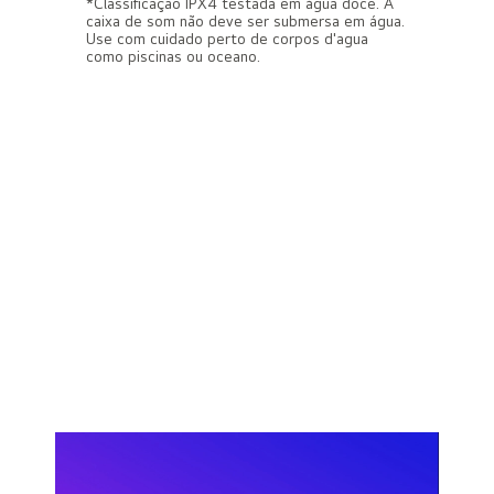
*Classificação IPX4 testada em água doce. A
caixa de som não deve ser submersa em água.
Use com cuidado perto de corpos d'agua
como piscinas ou oceano.
Painel de Pixel LED
Arte pixelizada para
momentos de
diversão
O painel de pixel LED também
oferece animações predefinidas.
Você pode exibir padrões
coloridos, equalização visual ou
personagens.