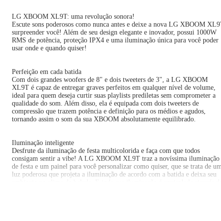
LG XBOOM XL9T: uma revolução sonora!
Escute sons poderosos como nunca antes e deixe a nova LG XBOOM XL
surpreender você! Além de seu design elegante e inovador, possui 1000W
RMS de potência, proteção IPX4 e uma iluminação única para você poder
usar onde e quando quiser!
Perfeição em cada batida
Com dois grandes woofers de 8" e dois tweeters de 3", a LG XBOOM
XL9T é capaz de entregar graves perfeitos em qualquer nível de volume,
ideal para quem deseja curtir suas playlists prediletas sem comprometer a
qualidade do som. Além disso, ela é equipada com dois tweeters de
compressão que trazem potência e definição para os médios e agudos,
tornando assim o som da sua XBOOM absolutamente equilibrado.
Iluminação inteligente
Desfrute da iluminação de festa multicolorida e faça com que todos
consigam sentir a vibe! A LG XBOOM XL9T traz a novíssima iluminação
de festa e um painel para você personalizar como quiser, que se trata de u
luz poderosa que projeta a iluminação de acordo com a batida e deixa seu
ambiente no clima de balada. E toda sua iluminação é controlada através d
aplicativo LG XBOOM, que conta com até 16 Milhões de cores!
ESPECIFICAÇÕES TÉCNICAS