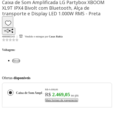
Caixa de Som Amplificada LG Partybox XBOOM
XL9T IPX4 Bivolt com Bluetooth, Alça de
transporte e Display LED 1.000W RMS - Preta
4000085543
Vendido e entregue por
Casas Bahia
Voltagem
:
Bivolt
Ofertas
disponíveis
R$ 4.198,95
Caixa de Som Amplificada LG Partybox XBOOM XL9T IPX4 Bivolt com Bluetooth, Alça de transporte e Display LED 1.000W RMS - Preta
R$
2.469,05
no pix
Mais formas de pagamento