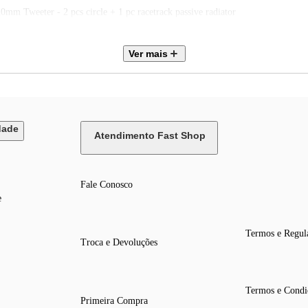
0mm Tweeter - 2 pcs circle + 1 pc racetrack passive radiator
Ver mais
dade
Atendimento Fast Shop
Fale Conosco
 GHz
e
K
Termos e Regul
Troca e Devoluções
Termos e Condi
Primeira Compra