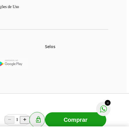
ções de Uso
Selos
ireless / Bluetooth / AI Sound Boost
stoques.
ferir na rede de lojas físicas.
m aviso prévio. Fast Shop S. A. CNPJ: 43.708.379/0001-
Comprar
1
Selecionar os Cookies