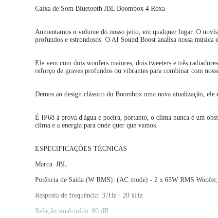
Caixa de Som Bluetooth JBL Boombox 4 Roxa
Aumentamos o volume do nosso jeito, em qualquer lugar. O novís
profundos e estrondosos. O AI Sound Boost analisa nossa música
Ele vem com dois woofers maiores, dois tweeters e três radiadores 
reforço de graves profundos ou vibrantes para combinar com nos
Demos ao design clássico do Boombox uma nova atualização, ele é m
É IP68 à prova d'água e poeira, portanto, o clima nunca é um ob
clima e a energia para onde quer que vamos.
ESPECIFICAÇÕES TÉCNICAS
Marca: JBL
Potência de Saída (W RMS): (AC mode) - 2 x 65W RMS Woofer
Resposta de frequência: 37Hz - 20 kHz
Relação sinal-ruído: 80 dB