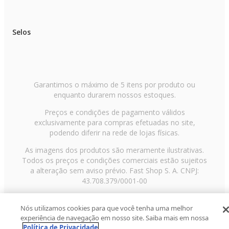
Peso (lbs): 6.38
Selos
Versão do Bluetooth: 6.0
Garantimos o máximo de 5 itens por produto ou
Formatos de arquivo de música suportados: SBC / AAC / LC3
enquanto durarem nossos estoques.
Preços e condições de pagamento válidos
Portas de conexão: USB-C
exclusivamente para compras efetuadas no site,
podendo diferir na rede de lojas físicas.
As imagens dos produtos são meramente ilustrativas.
Perfil Bluetooth: A2DP 1.4 / AVRCP 1.6
Todos os preços e condições comerciais estão sujeitos
a alteração sem aviso prévio. Fast Shop S. A. CNPJ:
43.708.379/0001-00
Bluetooth Faixa de frequência do transmissor (GHz): 2.4 - 2.48
Avenida Zaki Narchi, nº 1650, sobreloja, Carandiru, São
Nós utilizamos cookies para que você tenha uma melhor
Paulo/SP, CEP 02029-001, Telefone: 11 3003-3728 ©
experiência de navegação em nosso site. Saiba mais em nossa
2013 Fast Shop - Todos os direitos reservados
RF
Modulação do transmissor Bluetooth: GFSK, π/4 DQPSK, 8DPSK
Política de Privacidade