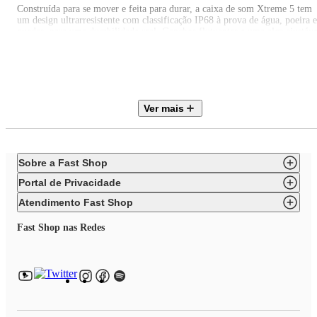
Construída para se mover e feita para durar, a caixa de som Xtreme 5 tem
um design ultrarresistente com classificação IP68 à prova de água, poeira e
quedas, para uma durabilidade real. Ganchos flutuantes e uma alça ajustáve
facilitam pegar, pendurar e sair. Com até 24 horas de reprodução e mais 4
horas extras com o Playtime Boost, ela foi feita para acompanhar sua
energia o dia todo e a noite inteira.
Ver mais
E você pode ir ainda mais longe. A capacidade de áudio sem perdas
proporciona um som tão puro que você sentirá cada batida. Ou você pode
usar o Auracast™ para conectar várias caixas de som compatíveis com JBL
Sobre a Fast Shop
Auracast™ e criar um palco sonoro épico que preenche toda a sala.
Portal de Privacidade
Atendimento Fast Shop
Fast Shop nas Redes
ESPECIFICAÇÕES TÉCNICAS
Marca: JBL