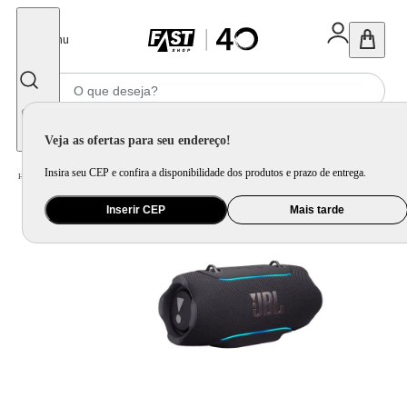
Fechar
Menu
Informe seu CEP
Veja as ofertas para seu endereço!
Insira seu CEP e confira a disponibilidade dos produtos e prazo de entrega.
Home
/
Áudio
/
Caixa de Som
Inserir CEP
Mais tarde