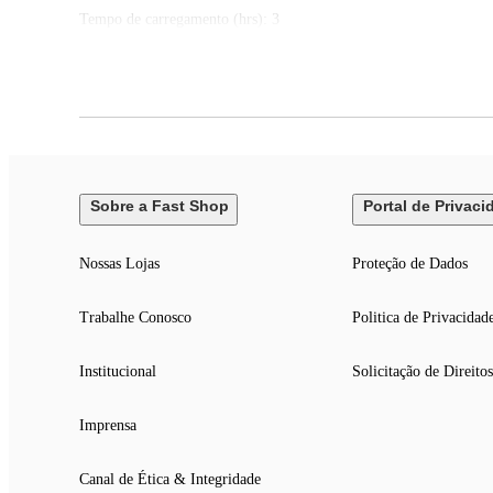
Tempo de carregamento (hrs): 3
Tempo máximo de reprodução de música (hrs): 15
Caracter&iac
EAN: 1200130010255
Itens inclusos:
01 Caixa de Som Bluetooth Portátil JBL Clip 5 Verde
Sobre a Fast Shop
Portal de Privaci
Nossas Lojas
Proteção de Dados
Trabalhe Conosco
Politica de Privacidad
Institucional
Solicitação de Direitos
Imprensa
Canal de Ética & Integridade