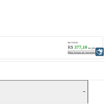
R$ 419,00
R$
377,10
no pix
Libras
Mais formas de pagamento