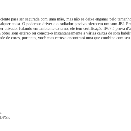
ficiente para ser segurada com uma mão, mas não se deixe enganar pelo tamanh
qualquer coisa. O poderoso driver e o radiador passivo oferecem um som JBL Pr
ver ativado. Falando em ambiente externo, ele tem certificação IP67 à prova d'á
bter som estéreo ou conecte-o instantaneamente a várias caixas de som habilit
dade de cores, portanto, você com certeza encontrará uma que combine com seu 
z
 8DPSK