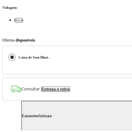
Voltagem
:
Bivolt
Ofertas
disponíveis
Caixa de Som Bluetooth Portátil JBL Clip 5 Verde
Consultar
Entrega e retira
Características