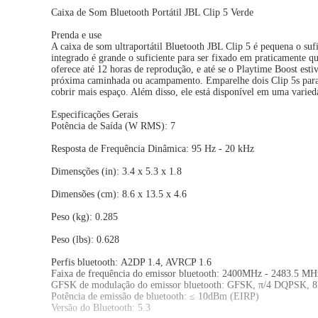
Caixa de Som Bluetooth Portátil JBL Clip 5 Verde
Prenda e use
A caixa de som ultraportátil Bluetooth JBL Clip 5 é pequena o su
integrado é grande o suficiente para ser fixado em praticamente 
oferece até 12 horas de reprodução, e até se o Playtime Boost esti
próxima caminhada ou acampamento. Emparelhe dois Clip 5s para o
cobrir mais espaço. Além disso, ele está disponível em uma varie
Especificações Gerais
Potência de Saída (W RMS): 7
Resposta de Frequência Dinâmica: 95 Hz - 20 kHz
Dimensções (in): 3.4 x 5.3 x 1.8
Dimensões (cm): 8.6 x 13.5 x 4.6
Peso (kg): 0.285
Peso (lbs): 0.628
Perfis bluetooth: A2DP 1.4, AVRCP 1.6
Faixa de frequência do emissor bluetooth: 2400MHz - 2483.5 MH
GFSK de modulação do emissor bluetooth: GFSK, π/4 DQPSK,
Potência de emissão de bluetooth: ≤ 10dBm (EIRP)
Versão do Bluetooth: 5.3