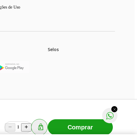
ções de Uso
Selos
stoques.
ferir na rede de lojas físicas.
m aviso prévio. Fast Shop S. A. CNPJ: 43.708.379/0001-
Comprar
1
Selecionar os Cookies