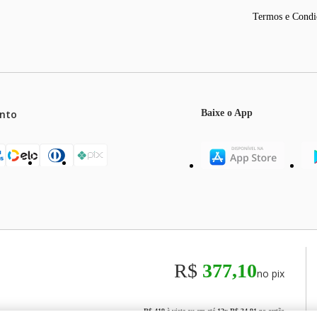
Termos e Condi
nto
Baixe o App
mos o máximo de 5 itens por produto ou enquanto durarem nossos e
o válidos exclusivamente para compras efetuadas no site, podendo di
R$
377,10
no pix
odos os preços e condições comerciais estão sujeitos a alteração se
00
R$ 419
à vista ou em até
12
x
R$ 34,91
no cartão