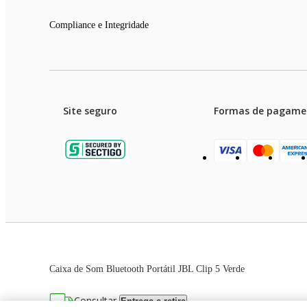
Compliance e Integridade
Site seguro
Formas de pagame
Garanti
Preços e condições de pagament
Caixa de Som Bluetooth Portátil JBL Clip 5 Verde
As imagens dos produtos são meramente ilustrativas. T
Consultar
Entrega e retira