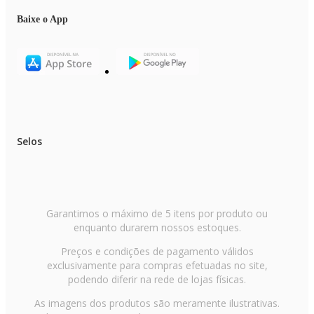
FUNÇÃO TWS: SOM EM DOSE DUPLA: Transforme sua festa em um
momento único com a função TWS (True Wireless Sound): conectando
Baixe o App
duas PartyBoxes AWS-PB-05 é possível sincronizar músicas e luzes, além
de duplicar o som e toda a vibração que ele traz.
CARREGUE SUA FESTA COM VOCÊ: Com alça de transporte, você po
levar sua caixa de som de maneira prática e segura. A ideia é espalhar sua
música onde você estiver!
Selos
Garantimos o máximo de 5 itens por produto ou
enquanto durarem nossos estoques.
Preços e condições de pagamento válidos
exclusivamente para compras efetuadas no site,
podendo diferir na rede de lojas físicas.
As imagens dos produtos são meramente ilustrativas.