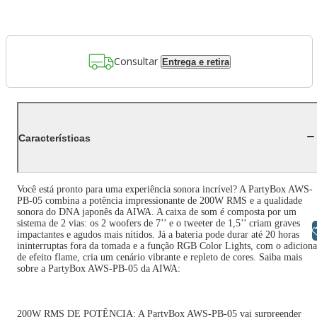
Consultar
Entrega e retira
Características
Você está pronto para uma experiência sonora incrível? A PartyBox AWS-
PB-05 combina a potência impressionante de 200W RMS e a qualidade
sonora do DNA japonês da AIWA. A caixa de som é composta por um
sistema de 2 vias: os 2 woofers de 7’’ e o tweeter de 1,5’’ criam graves
Libras
impactantes e agudos mais nítidos. Já a bateria pode durar até 20 horas
ininterruptas fora da tomada e a função RGB Color Lights, com o adiciona
de efeito flame, cria um cenário vibrante e repleto de cores. Saiba mais
sobre a PartyBox AWS-PB-05 da AIWA:
200W RMS DE POTÊNCIA: A PartyBox AWS-PB-05 vai surpreender