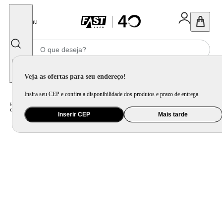
Fechar
Menu
Informe seu CEP
Veja as ofertas para seu endereço!
Insira seu CEP e confira a disponibilidade dos produtos e prazo de entrega.
Home
/
Áudio
/
Caixa de Som
/
Caixa de Som Portátil
/
Caixa de Som PartyBox AIWA PB-05 Bluetooth 20H RGB USB TWS Preto
Inserir CEP
Mais tarde