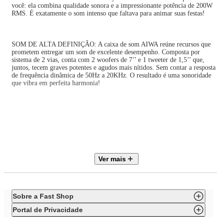
você: ela combina qualidade sonora e a impressionante potência de 200W
RMS. É exatamente o som intenso que faltava para animar suas festas!
SOM DE ALTA DEFINIÇÃO: A caixa de som AIWA reúne recursos que
prometem entregar um som de excelente desempenho. Composta por
sistema de 2 vias, conta com 2 woofers de 7’’ e 1 tweeter de 1,5’’ que,
juntos, tecem graves potentes e agudos mais nítidos. Sem contar a resposta
de frequência dinâmica de 50Hz a 20KHz. O resultado é uma sonoridade
que vibra em perfeita harmonia!
APP: CONTROLE TUDO PELO CELULAR: Assuma o controle da sua
PartyBox ajustando, pelo aplicativo AIWA Brasil, funções como DJ Effects
equalização, modos e níveis de intensidade das luzes. Aproveite essa
facilidade e adicione ao line-up uma dose extra de animação!
Ver mais
20 HORAS DE BATERIA: Sua festa pode ser em casa ou onde você quiser
já que a AWS-PB-05 foi criada para durar até 20 horas fora da tomada,
variando de acordo com as condições de uso. É som incrível e por muito
tempo para você realizar seus encontros onde desejar!
Sobre a Fast Shop
Portal de Privacidade