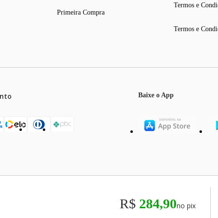
Termos e Condi
Primeira Compra
Termos e Condi
nto
Baixe o App
mos o máximo de 5 itens por produto ou enquanto durarem nossos e
o válidos exclusivamente para compras efetuadas no site, podendo di
R$
284,90
no pix
odos os preços e condições comerciais estão sujeitos a alteração se