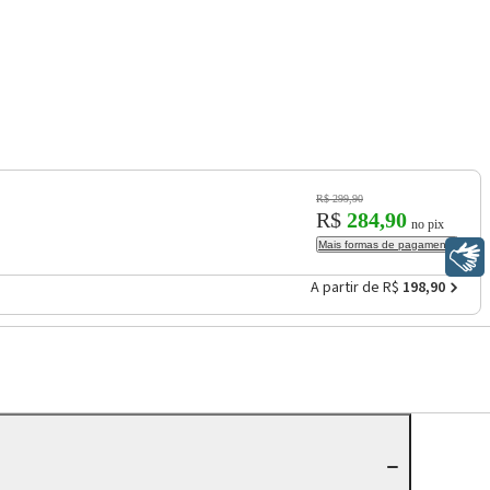
R$ 299,90
R$
284,90
no pix
Mais formas de pagamento
Libras
A partir de R$
198,90