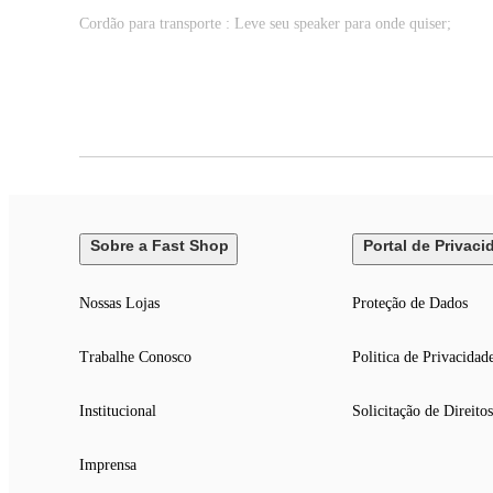
Cordão para transporte : Leve seu speaker para onde quiser;
11 horas de bateria : Autonomia para escutar suas músicas, sem d
Proteção IPX6 : Resistente a jatos fortes de água e pode ser usad
Múltiplas conexões : Entradas Micro SD com função passa-pasta 
LED Color Lights : Sete modos de luzes dinâmicas com efeito mu
Sobre a Fast Shop
Portal de Privaci
Bluetooth 5.3 : Conexão rápida, estável e com menor consumo de 
Nossas Lojas
Proteção de Dados
1 radiador passivo : Em conjunto com o alto-falante proporciona 
Trabalhe Conosco
Politica de Privacidad
TWS (True Wireless Sound) : Emparelhe dois AWS-SP-06-B sem f
Institucional
Solicitação de Direitos
Imprensa