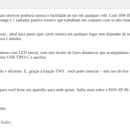
ra oferecer potência sonora e facilidade de uso em qualquer rolê. Com 10W RM
-range e 1 radiador passivo traseiro que trabalham em conjunto com os alto-fal
oras , ideal para quem quer curtir música em qualquer lugar sem depender de 
rnos e úmidos.
 moderno com LED lateral, com sete modos de luzes dinâmicos que acompanham o
ento USB TIPO-C e auxiliar.
do e eficiente. E, graças à função TWS , você pode conectar – sem uso de fios
 para você levar seu aparelho para onde quiser. Saiba mais sobre a AWS-SP-06-
das;
 Audio;