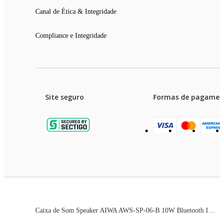
Canal de Ética & Integridade
Compliance e Integridade
Site seguro
Formas de pagame
Garanti
Preços e condições de pagament
Caixa de Som Speaker AIWA AWS-SP-06-B 10W Bluetooth IPX6
As imagens dos produtos são meramente ilustrativas. T