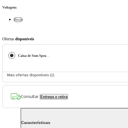
Voltagem
:
Bivolt
Ofertas
disponíveis
Caixa de Som Speaker AIWA AWS-SP-06-B 10W Bluetooth IPX6
Mais ofertas disponíveis (
1
)
Consultar
Entrega e retira
Características