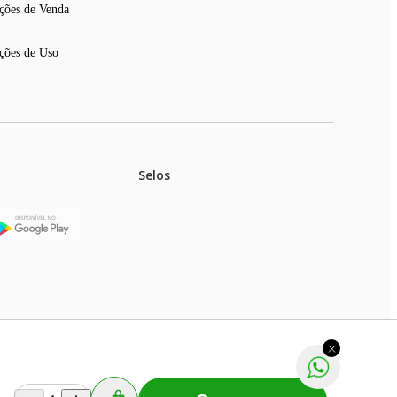
ções de Venda
ções de Uso
Selos
stoques.
ferir na rede de lojas físicas.
m aviso prévio. Fast Shop S. A. CNPJ: 43.708.379/0001-