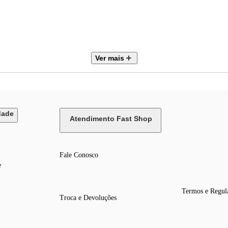
epender de tomada;
Ver mais
o em ambientes externos e úmidos;
para reprodução de músicas, carregamento USB TIPO-C e auxiliar;
lticolorido que acompanham o ritmo das batidas;
dade
Atendimento Fast Shop
energia;
Fale Conosco
som com graves mais nítidos;
e
io, com som e luzes sincronizados.
Termos e Regul
Troca e Devoluções