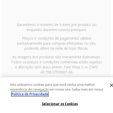
Garantimos o máximo de 5 itens por produto ou
enquanto durarem nossos estoques.
Preços e condições de pagamento válidos
exclusivamente para compras efetuadas no site,
podendo diferir na rede de lojas físicas.
As imagens dos produtos são meramente ilustrativas.
Todos os preços e condições comerciais estão sujeitos
a alteração sem aviso prévio. Fast Shop S. A. CNPJ:
43.708.379/0001-00
Avenida Zaki Narchi, nº 1650, sobreloja, Carandiru, São
Nós utilizamos cookies para que você tenha uma melhor
Paulo/SP, CEP 02029-001, Telefone: 11 3003-3728 ©
experiência de navegação em nosso site. Saiba mais em nossa
2013 Fast Shop - Todos os direitos reservados
RF
Política de Privacidade
Selecionar os Cookies