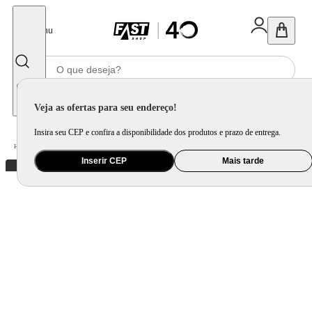
Fechar
Menu
Informe seu CEP
Veja as ofertas para seu endereço!
Insira seu CEP e confira a disponibilidade dos produtos e prazo de entrega.
Home
/
Brinquedo e Colecionável
/
Brinquedo Educativo, Arte e Criatividade
Inserir CEP
Mais tarde