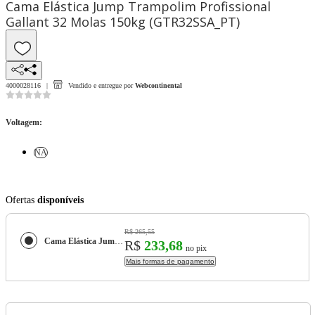
Cama Elástica Jump Trampolim Profissional
Gallant 32 Molas 150kg (GTR32SSA_PT)
4000028116
Vendido e entregue por
Webcontinental
Voltagem
:
NA
Ofertas
disponíveis
R$ 265,55
Cama Elástica Jump Trampolim Profissional Gallant 32 Molas 150kg (GTR32SSA_PT)
R$
233,68
no pix
Mais formas de pagamento