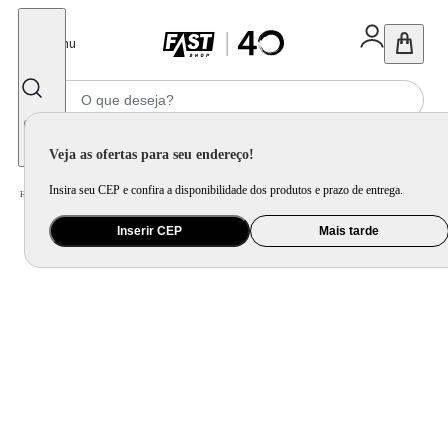
Fechar
Menu
Informe seu CEP
Veja as ofertas para seu endereço!
Insira seu CEP e confira a disponibilidade dos produtos e prazo de entrega.
Home
/
Esporte e Mobilidade
/
Fitness e Musculação
Inserir CEP
Mais tarde