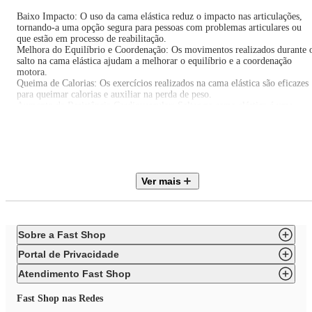
Baixo Impacto: O uso da cama elástica reduz o impacto nas articulações,
tornando-a uma opção segura para pessoas com problemas articulares ou
que estão em processo de reabilitação.
Melhora do Equilíbrio e Coordenação: Os movimentos realizados durante 
salto na cama elástica ajudam a melhorar o equilíbrio e a coordenação
motora.
Queima de Calorias: Os exercícios realizados na cama elástica são eficazes
para queimar calorias e auxiliar na perda de peso.
Aumento da Resistência Cardiovascular: Saltar na cama elástica é uma
excelente forma de melhorar a resistência cardiovascular, fortalecendo o
coração e os pulmões.
Durabilidade e Segurança: Fabricada com materiais de alta qualidade e co
uma estrutura robusta, a cama elástica Gallant oferece segurança e
durabilidade para garantir treinos seguros e eficazes por muito tempo.
Ver mais
Especificações Técnicas:
Marca: Gallant
Modelo: GTR32SSA_PT
Classificação de Uso: Residencial
Sobre a Fast Shop
Peso Máximo Usuário: 150 kg
Molas: 32
Portal de Privacidade
Lona: Reforçada
Dimensões do Produto (AXL): 22 x 97 cm
Atendimento Fast Shop
Dimensões da Embalagem (AxLxP): 97 x 97 x 5.5 cm
Peso Líquido: 6kg
Fast Shop nas Redes
Peso Bruto: 7kg