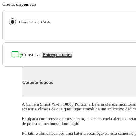
Ofertas
disponíveis
Câmera Smart Wifi 1080p Portatil a Bateria - SE238 SE238
Consultar
Entrega e retira
Características
A Câmera Smart Wi-Fi 1080p Portátil a Bateria oferece monitoram
acessar a câmera de qualquer lugar através de um aplicativo dedic
Equipada com sensor de movimento, a câmera envia alertas diretam
de pouca ou nenhuma iluminação.
Portátil e alimentada por uma bateria recarregável, essa câmera é 