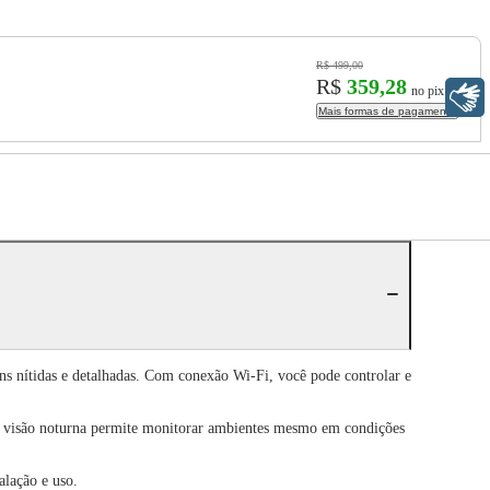
R$ 499,00
R$
359,28
no pix
Libras
Mais formas de pagamento
s nítidas e detalhadas. Com conexão Wi-Fi, você pode controlar e
, a visão noturna permite monitorar ambientes mesmo em condições
alação e uso.