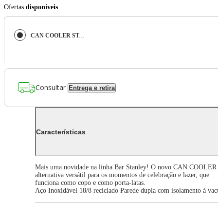
Ofertas
disponíveis
CAN COOLER STANLEY EVERYDAY COM CANUDO 296ML QUARTZ ROSE 08566-00
Consultar
Entrega e retira
Características
Mais uma novidade na linha Bar Stanley! O novo CAN COOLER
alternativa versátil para os momentos de celebração e lazer, que
funciona como copo e como porta-latas.
Aço Inoxidável 18/8 reciclado Parede dupla com isolamento à vac