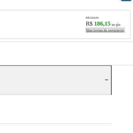
R$ 219,00
R$
186,15
no pix
Mais formas de pagamento