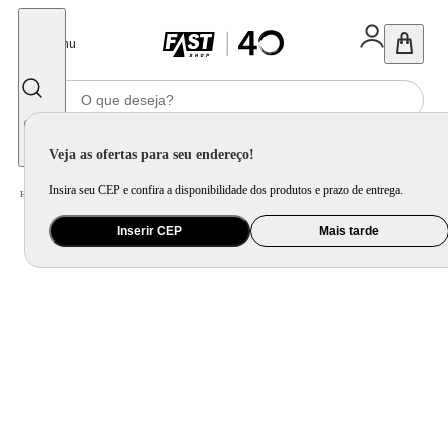
Fechar
Menu
Informe seu CEP
Veja as ofertas para seu endereço!
Insira seu CEP e confira a disponibilidade dos produtos e prazo de entrega.
Home
/
Presentes
/
Presente Criativo
/
Caneca Amarguinhos No Começo Tava Ruim
Inserir CEP
Mais tarde