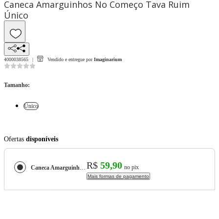
Caneca Amarguinhos No Começo Tava Ruim
Único
4000038565
Vendido e entregue por
Imaginarium
Tamanho
:
Único
Ofertas
disponíveis
R$
59,90
no pix
Caneca Amarguinhos No Começo Tava Ruim
Mais formas de pagamento