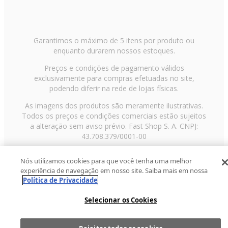
Garantimos o máximo de 5 itens por produto ou
enquanto durarem nossos estoques.
Preços e condições de pagamento válidos
exclusivamente para compras efetuadas no site,
podendo diferir na rede de lojas físicas.
As imagens dos produtos são meramente ilustrativas.
Todos os preços e condições comerciais estão sujeitos
a alteração sem aviso prévio. Fast Shop S. A. CNPJ:
43.708.379/0001-00
Avenida Zaki Narchi, nº 1650, sobreloja, Carandiru, São
Nós utilizamos cookies para que você tenha uma melhor
Paulo/SP, CEP 02029-001, Telefone: 11 3003-3728 ©
experiência de navegação em nosso site. Saiba mais em nossa
2013 Fast Shop - Todos os direitos reservados
RF
Política de Privacidade
Selecionar os Cookies