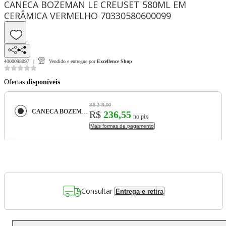
CANECA BOZEMAN LE CREUSET 580ML EM
CERÂMICA VERMELHO 70330580600099
4000098097
Vendido e entregue por
Excellence Shop
Ofertas
disponíveis
R$ 249,00
CANECA BOZEMAN LE CREUSET 580ML EM CERÂMICA VERMELHO 70330580600099
R$
236,55
no pix
Mais formas de pagamento
Consultar
Entrega e retira