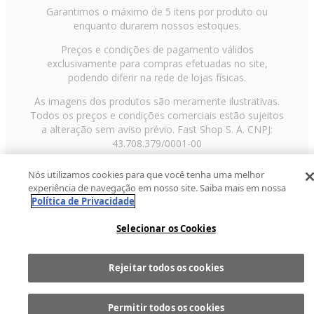
Garantimos o máximo de 5 itens por produto ou
enquanto durarem nossos estoques.
Preços e condições de pagamento válidos
exclusivamente para compras efetuadas no site,
podendo diferir na rede de lojas físicas.
As imagens dos produtos são meramente ilustrativas.
Todos os preços e condições comerciais estão sujeitos
a alteração sem aviso prévio. Fast Shop S. A. CNPJ:
43.708.379/0001-00
Avenida Zaki Narchi, nº 1650, sobreloja, Carandiru, São
Nós utilizamos cookies para que você tenha uma melhor
Paulo/SP, CEP 02029-001, Telefone: 11 3003-3728 ©
experiência de navegação em nosso site. Saiba mais em nossa
2013 Fast Shop - Todos os direitos reservados
RF
Política de Privacidade
Selecionar os Cookies
Rejeitar todos os cookies
Comprar
1
Permitir todos os cookies