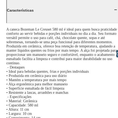
Características
A caneca Bozeman Le Creuset 580 ml é ideal para quem busca praticidade
conforto ao servir bebidas e porções individuais no dia a dia. Seu formato
versátil permite o uso para café, chá, chocolate quente, sopas e até
sobremesas, tornando-se uma peça funcional para diferentes momentos.
Produzida em cerâmica, oferece boa retenção de temperatura, ajudando a
manter líquidos quentes ou frios por mais tempo. A alça foi projetada para
Libras
proporcionar um manuseio seguro e confortável, enquanto o acabamento
esmaltado facilita a limpeza e contribui para maior durabilidade no uso
contínuo.
- Destaques
• Ideal para bebidas quentes, frias e porções individuais
• Produzida em cerâmica para uso diário
• Mantém a temperatura por mais tempo
• Alça ergonômica para melhor manuseio
• Superfície esmaltada de fácil limpeza
• Resistente a lascas, arranhões e manchas
- Especificações
• Material: Cerâmica
• Capacidade: 580 ml
• Altura: 11 cm
• Largura: 10 cm
• Comprimento: 14 cm