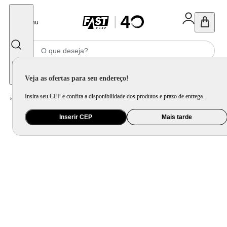
Fechar
Menu
Informe seu CEP
Veja as ofertas para seu endereço!
Insira seu CEP e confira a disponibilidade dos produtos e prazo de entrega.
Home
/
Utilidade Doméstica
/
Mesa
/
Jogo de Xícara e Xícara Avulsa
Inserir CEP
Mais tarde