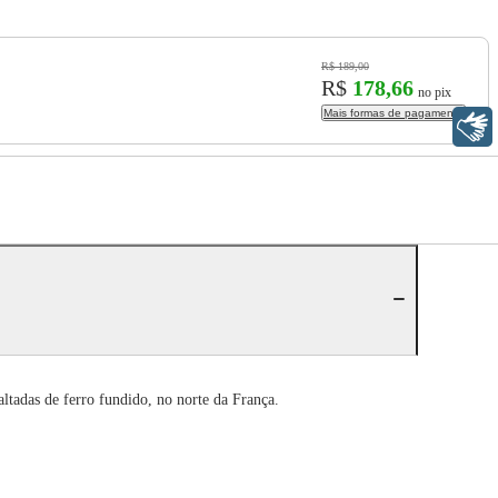
R$ 189,00
R$
178,66
no pix
Mais formas de pagamento
Libras
ltadas de ferro fundido, no norte da França.