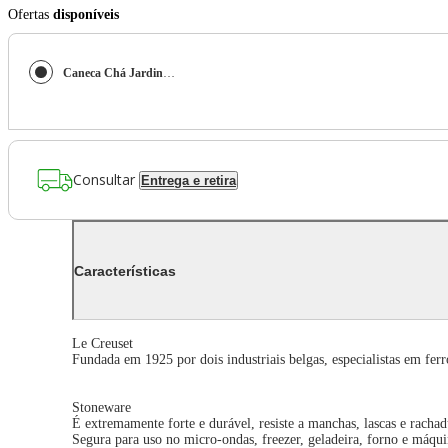
Ofertas
disponíveis
Caneca Chá Jardin 350 ml Azul Sea Salt Le Creuset
Consultar
Entrega e retira
Características
Le Creuset
Fundada em 1925 por dois industriais belgas, especialistas em fe
Stoneware
É extremamente forte e durável, resiste a manchas, lascas e racha
Segura para uso no micro-ondas, freezer, geladeira, forno e máqui