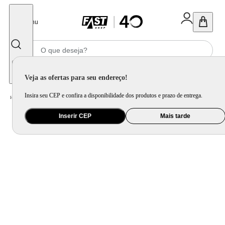
Fechar
Menu
Informe seu CEP
Veja as ofertas para seu endereço!
Insira seu CEP e confira a disponibilidade dos produtos e prazo de entrega.
Home
/
Utilidade Doméstica
/
Mesa
/
Jogo de Xícara e Xícara Avulsa
Inserir CEP
Mais tarde