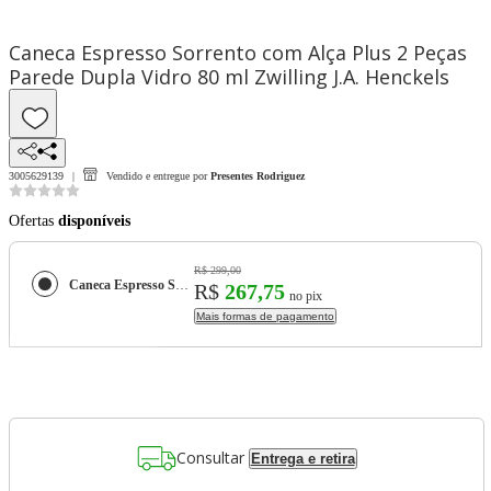
Caneca Espresso Sorrento com Alça Plus 2 Peças
Parede Dupla Vidro 80 ml Zwilling J.A. Henckels
3005629139
Vendido e entregue por
Presentes Rodriguez
Ofertas
disponíveis
R$ 299,00
Caneca Espresso Sorrento com Alça Plus 2 Peças Parede Dupla Vidro 80 ml Zwilling J.A. Henckels
R$
267,75
no pix
Mais formas de pagamento
Consultar
Entrega e retira