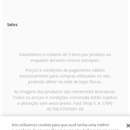
Selos
Garantimos o máximo de 5 itens por produto ou
enquanto durarem nossos estoques.
Preços e condições de pagamento válidos
exclusivamente para compras efetuadas no site,
podendo diferir na rede de lojas físicas.
As imagens dos produtos são meramente ilustrativas.
Todos os preços e condições comerciais estão sujeitos
a alteração sem aviso prévio. Fast Shop S. A. CNPJ:
43.708.379/0001-00
Avenida Zaki Narchi, nº 1650, sobreloja, Carandiru, São
Paulo/SP, CEP 02029-001, Telefone: 11 3003-3728 ©
Nós utilizamos cookies para que você tenha uma melhor