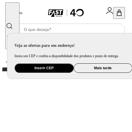
Fechar
Menu
Informe seu CEP
Veja as ofertas para seu endereço!
Insira seu CEP e confira a disponibilidade dos produtos e prazo de entrega.
Home
/
Utilidade Doméstica
/
Mesa
/
Jogo de Xícara e Xícara Avulsa
Inserir CEP
Mais tarde