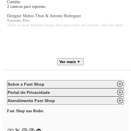
Contém:
2 canecas para espresso
Designer Matteo Thun & Antonio Rodriguez
Sorrento Plus
Todas as boas bebidas longas têm uma coisa em comum: elas são mais
geladas. O vidro de borossilicato de parede dupla isola-se particularmente
bem, de modo que a bebida não absorve o calor da mão ou é influenciada
pela temperatura ambiente. E graças ao design moderno do estúdio Matteo
Thun e Antonio Rodriguez, cada bebida parece ainda melhor. O vidro
lindamente moldado é tradicionalmente soprado e cada um é uma peça
absolutamente única e de alta qualidade. Claro que você pode lava-lo
convenientemente na máquina de lavar louça.
Ver mais
Sobre a Fast Shop
Portal de Privacidade
Atendimento Fast Shop
Fast Shop nas Redes