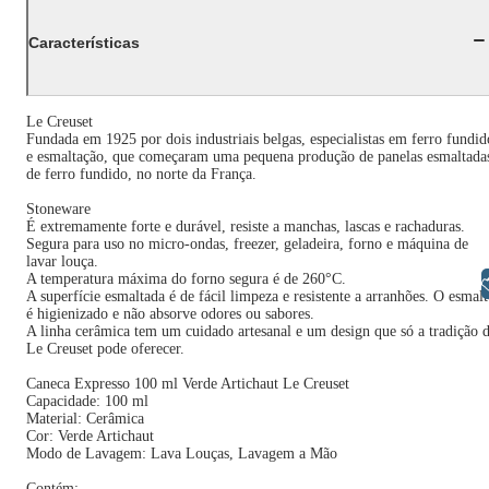
Características
Le Creuset
Fundada em 1925 por dois industriais belgas, especialistas em ferro fundid
e esmaltação, que começaram uma pequena produção de panelas esmaltada
de ferro fundido, no norte da França.
Stoneware
É extremamente forte e durável, resiste a manchas, lascas e rachaduras.
Segura para uso no micro-ondas, freezer, geladeira, forno e máquina de
lavar louça.
A temperatura máxima do forno segura é de 260°C.
Libras
A superfície esmaltada é de fácil limpeza e resistente a arranhões. O esmalt
é higienizado e não absorve odores ou sabores.
A linha cerâmica tem um cuidado artesanal e um design que só a tradição 
Le Creuset pode oferecer.
Caneca Expresso 100 ml Verde Artichaut Le Creuset
Capacidade: 100 ml
Material: Cerâmica
Cor: Verde Artichaut
Modo de Lavagem: Lava Louças, Lavagem a Mão
Contém: