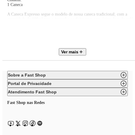
1 Caneca
A Caneca Expresso segue o modelo de nossa caneca tradicional, com a
capacidade de 100ml tem o tamanho perfeito para uma única dose de café
expresso. Feitas com cerâmica premium em nossas cores irresistíveis, as
canecas fazem parte de nossa coleção de louças e a superfície esmaltada
facilita a remoção dos alimentos, tornando o processo de limpeza mais
rápido e pode ser lavado na máquina de lavar louça. Projetada para ficar
bonita no uso diário, a louça Le Creuset traz um estilo elegante para cada
mesa e ocasião.
Ver mais
Sobre a Fast Shop
Portal de Privacidade
Atendimento Fast Shop
Fast Shop nas Redes