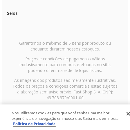
Selos
Garantimos o máximo de 5 itens por produto ou
enquanto durarem nossos estoques.
Preços e condições de pagamento válidos
exclusivamente para compras efetuadas no site,
podendo diferir na rede de lojas físicas.
As imagens dos produtos são meramente ilustrativas.
Todos os preços e condições comerciais estão sujeitos
a alteração sem aviso prévio. Fast Shop S. A. CNPJ:
43.708.379/0001-00
Avenida Zaki Narchi, nº 1650, sobreloja, Carandiru, São
Nós utilizamos cookies para que você tenha uma melhor
Paulo/SP, CEP 02029-001, Telefone: 11 3003-3728 ©
experiência de navegação em nosso site. Saiba mais em nossa
2013 Fast Shop - Todos os direitos reservados
RF
Política de Privacidade