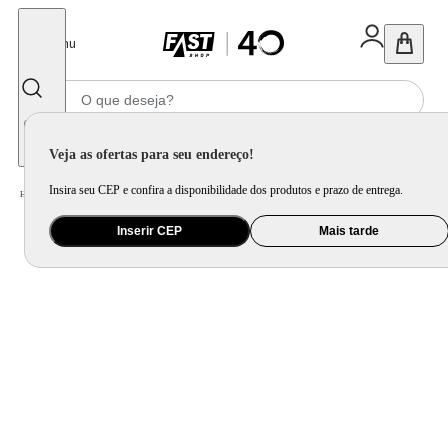
Fechar
Menu
Informe seu CEP
Veja as ofertas para seu endereço!
Insira seu CEP e confira a disponibilidade dos produtos e prazo de entrega.
Home
/
Utilidade Doméstica
/
Mesa
/
Jogo de Xícara e Xícara Avulsa
Inserir CEP
Mais tarde