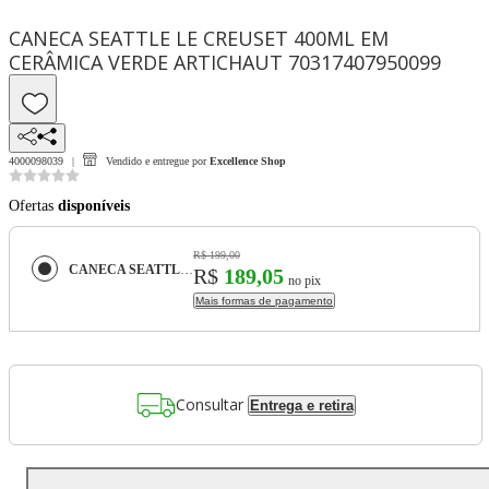
CANECA SEATTLE LE CREUSET 400ML EM
CERÂMICA VERDE ARTICHAUT 70317407950099
4000098039
Vendido e entregue por
Excellence Shop
Ofertas
disponíveis
R$ 199,00
CANECA SEATTLE LE CREUSET 400ML EM CERÂMICA VERDE ARTICHAUT 70317407950099
R$
189,05
no pix
Mais formas de pagamento
Consultar
Entrega e retira