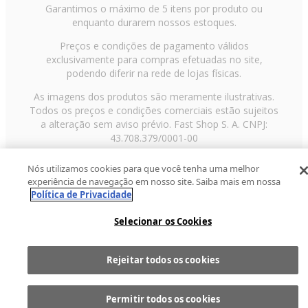
Garantimos o máximo de 5 itens por produto ou
enquanto durarem nossos estoques.
Preços e condições de pagamento válidos
exclusivamente para compras efetuadas no site,
podendo diferir na rede de lojas físicas.
As imagens dos produtos são meramente ilustrativas.
Todos os preços e condições comerciais estão sujeitos
a alteração sem aviso prévio. Fast Shop S. A. CNPJ:
43.708.379/0001-00
Avenida Zaki Narchi, nº 1650, sobreloja, Carandiru, São
Nós utilizamos cookies para que você tenha uma melhor
Paulo/SP, CEP 02029-001, Telefone: 11 3003-3728 ©
experiência de navegação em nosso site. Saiba mais em nossa
2013 Fast Shop - Todos os direitos reservados
RF
Política de Privacidade
Selecionar os Cookies
Rejeitar todos os cookies
Comprar
1
Permitir todos os cookies