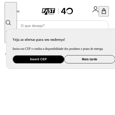
Fechar
Menu
Informe seu CEP
Veja as ofertas para seu endereço!
Insira seu CEP e confira a disponibilidade dos produtos e prazo de entrega.
Home
/
Utilidade Doméstica
/
Mesa
/
Jogo de Xícara e Xícara Avulsa
Inserir CEP
Mais tarde