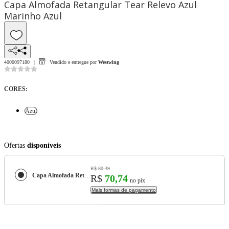
Capa Almofada Retangular Tear Relevo Azul
Marinho Azul
4000097180
Vendido e entregue por
Westwing
CORES
:
Azul
Ofertas
disponíveis
R$ 80,39
Capa Almofada Retangular Tear Relevo Azul Marinho
R$
70,74
no pix
Mais formas de pagamento