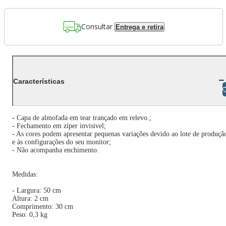
Consultar
Entrega e retira
Características
Libras
- Capa de almofada em tear trançado em relevo.;
- Fechamento em zíper invisivel;
- As cores podem apresentar pequenas variações devido ao lote de produçã
e às configurações do seu monitor;
- Não acompanha enchimento.
Medidas:
- Largura: 50 cm
Altura: 2 cm
Comprimento: 30 cm
Peso: 0,3 kg