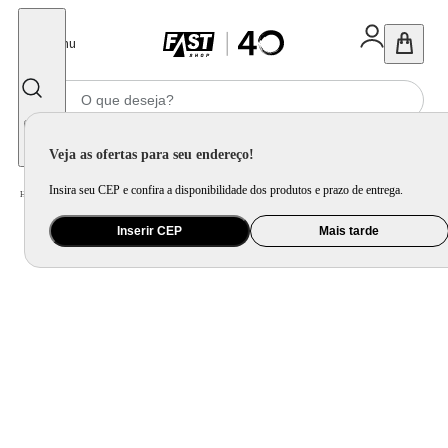
Fechar
Menu
Informe seu CEP
Veja as ofertas para seu endereço!
Insira seu CEP e confira a disponibilidade dos produtos e prazo de entrega.
Home
/
Móveis e Decoração
/
Decoração
/
Almofada
/
Capa Almofada Retangular Tear Relevo Azul Marinho
Inserir CEP
Mais tarde