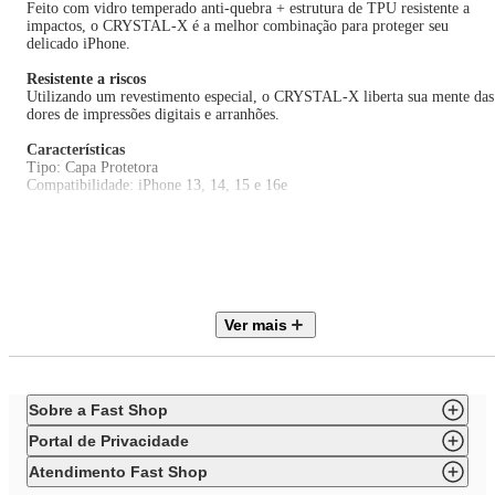
Feito com vidro temperado anti-quebra + estrutura de TPU resistente a
impactos, o CRYSTAL-X é a melhor combinação para proteger seu
delicado iPhone.
Resistente a riscos
Utilizando um revestimento especial, o CRYSTAL-X liberta sua mente das
dores de impressões digitais e arranhões.
Características
Tipo: Capa Protetora
Compatibilidade: iPhone 13, 14, 15 e 16e
Especificações Técnicas
Modelo: LIP23ACRMC
Material: Vidro
EAN: 4895206942560
Garantia: 03 meses
Ver mais
Dimensões e Peso
Dimensões do produto com embalagem (AxLxP): 280x220x25 mm
Peso do produto com embalagem: 0,25 Kg
Itens Inclusos
Sobre a Fast Shop
01 Capa Protetora
Portal de Privacidade
Atendimento Fast Shop