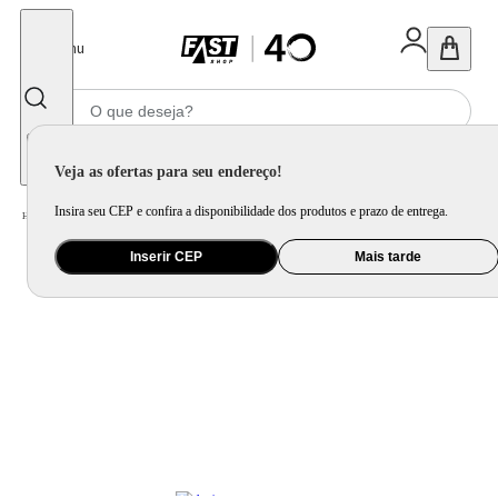
Fechar
Menu
Informe seu CEP
Veja as ofertas para seu endereço!
Insira seu CEP e confira a disponibilidade dos produtos e prazo de entrega.
Home
/
Celular Tablet e Smartwatch
/
Acessório para Celular e Tablet
Inserir CEP
Mais tarde