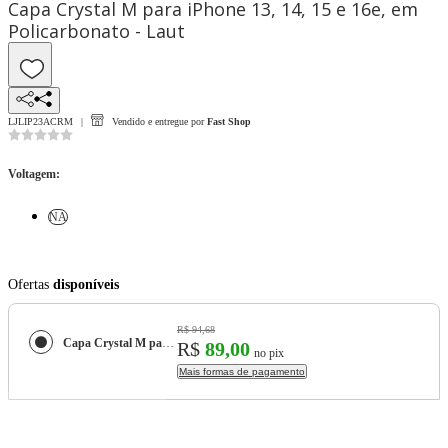
Capa Crystal M para iPhone 13, 14, 15 e 16e, em
Policarbonato - Laut
LJLIP23ACRM
Vendido e entregue por
Fast Shop
Voltagem
:
NA
Ofertas
disponíveis
R$ 94,68
Capa Crystal M para iPhone 13, 14, 15 e 16e, em Policarbonato - Laut
R$
89,00
no pix
Mais formas de pagamento