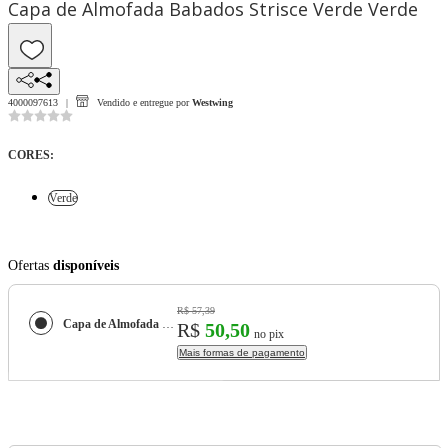
Capa de Almofada Babados Strisce Verde Verde
4000097613
Vendido e entregue por
Westwing
CORES
:
Verde
Ofertas
disponíveis
R$ 57,39
Capa de Almofada Babados Strisce Verde
R$
50,50
no pix
Mais formas de pagamento