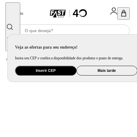
Fechar
Menu
Informe seu CEP
Veja as ofertas para seu endereço!
Insira seu CEP e confira a disponibilidade dos produtos e prazo de entrega.
Home
/
Móveis e Decoração
/
Decoração
/
Almofada
/
Capa de Almofada Babados Strisce Verde
Inserir CEP
Mais tarde