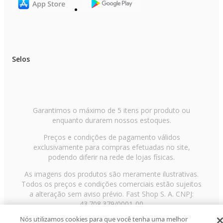
Selos
Garantimos o máximo de 5 itens por produto ou
enquanto durarem nossos estoques.
Preços e condições de pagamento válidos
exclusivamente para compras efetuadas no site,
podendo diferir na rede de lojas físicas.
As imagens dos produtos são meramente ilustrativas.
Todos os preços e condições comerciais estão sujeitos
a alteração sem aviso prévio. Fast Shop S. A. CNPJ:
43.708.379/0001-00
Nós utilizamos cookies para que você tenha uma melhor
Avenida Zaki Narchi, nº 1650, sobreloja, Carandiru, São