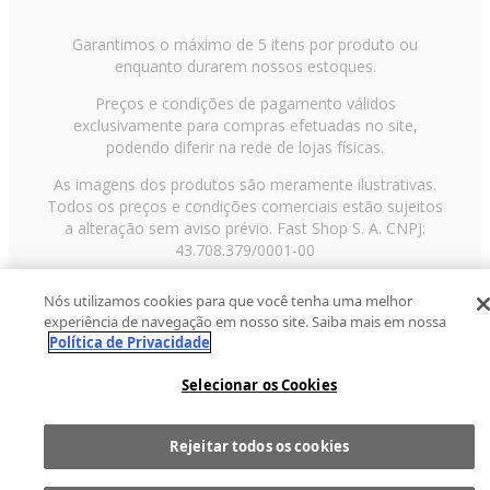
Garantimos o máximo de 5 itens por produto ou
enquanto durarem nossos estoques.
Preços e condições de pagamento válidos
exclusivamente para compras efetuadas no site,
podendo diferir na rede de lojas físicas.
As imagens dos produtos são meramente ilustrativas.
Todos os preços e condições comerciais estão sujeitos
a alteração sem aviso prévio. Fast Shop S. A. CNPJ:
43.708.379/0001-00
Avenida Zaki Narchi, nº 1650, sobreloja, Carandiru, São
Nós utilizamos cookies para que você tenha uma melhor
Paulo/SP, CEP 02029-001, Telefone: 11 3003-3728 ©
experiência de navegação em nosso site. Saiba mais em nossa
2013 Fast Shop - Todos os direitos reservados
RF
Política de Privacidade
Selecionar os Cookies
Rejeitar todos os cookies