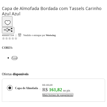
Capa de Almofada Bordada com Tassels Carinho
Azul Azul
4000097334
Vendido e entregue por
Westwing
CORES
:
Azul
Ofertas
disponíveis
R$ 183,89
Capa de Almofada Bordada com Tassels Carinho Azul
R$
161,82
no pix
Mais formas de pagamento