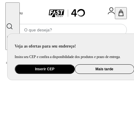
Fechar
Menu
Informe seu CEP
Veja as ofertas para seu endereço!
Insira seu CEP e confira a disponibilidade dos produtos e prazo de entrega.
Home
/
Móveis e Decoração
/
Decoração
/
Almofada
/
Capa de Almofada Bordada com Tassels Carinho Azul
Inserir CEP
Mais tarde