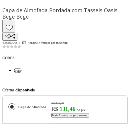
Capa de Almofada Bordada com Tassels Oasis
Bege Bege
4000097648
Vendido e entregue por
Westwing
CORES
:
Bege
Ofertas
disponíveis
R$ 149,39
Capa de Almofada Bordada com Tassels Oasis Bege
R$
131,46
no pix
Mais formas de pagamento