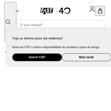
Fechar
Menu
Informe seu CEP
Veja as ofertas para seu endereço!
Insira seu CEP e confira a disponibilidade dos produtos e prazo de entrega.
Home
/
Móveis e Decoração
/
Decoração
/
Almofada
/
Capa de Almofada Bordada com Tassels Oasis Bege
Inserir CEP
Mais tarde