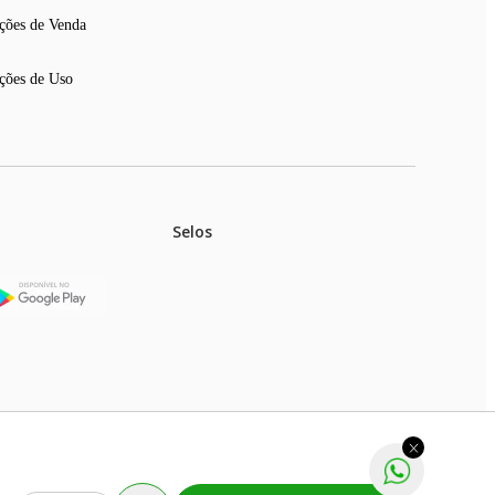
ções de Venda
ções de Uso
Selos
stoques.
ferir na rede de lojas físicas.