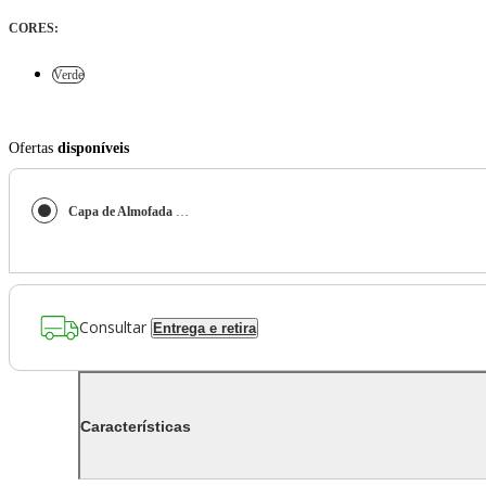
CORES
:
Verde
Ofertas
disponíveis
Capa de Almofada Bordada com Vivo Clarice Verde
Consultar
Entrega e retira
Características