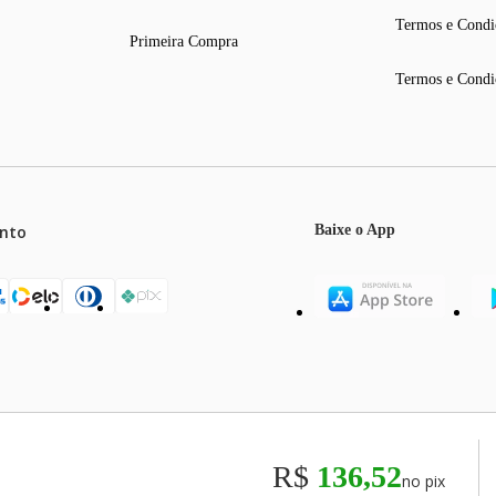
Termos e Condi
Primeira Compra
Termos e Condi
nto
Baixe o App
mos o máximo de 5 itens por produto ou enquanto durarem nossos e
o válidos exclusivamente para compras efetuadas no site, podendo di
R$
136,52
no pix