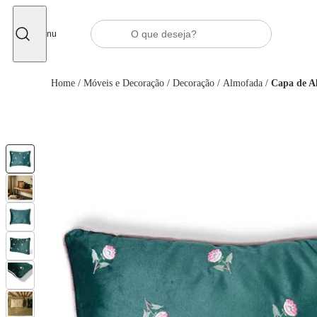
Fechar
Menu
Home
/
Móveis e Decoração
/
Decoração
/
Almofada
/
Capa de A