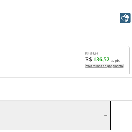
Libras
R$ 155,14
R$
136,52
no pix
Mais formas de pagamento