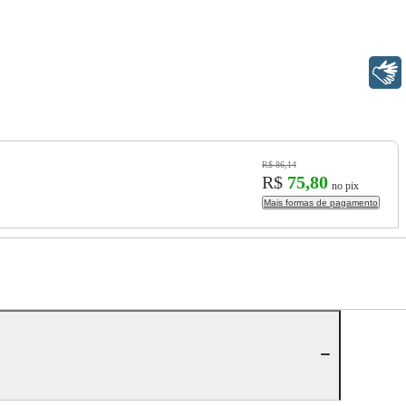
Libras
R$ 86,14
R$
75,80
no pix
Mais formas de pagamento