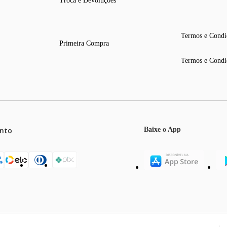
Troca e Devoluções
Termos e Condi
Primeira Compra
Termos e Condi
nto
Baixe o App
mos o máximo de 5 itens por produto ou enquanto durarem nossos e