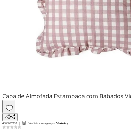
Capa de Almofada Estampada com Babados Vic
4000097220
Vendido e entregue por
Westwing