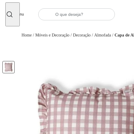
Fechar
Menu
Home
/
Móveis e Decoração
/
Decoração
/
Almofada
/
Capa de A