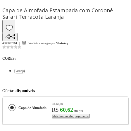
Capa de Almofada Estampada com Cordonê
Safari Terracota Laranja
4000097764
Vendido e entregue por
Westwing
CORES
:
Laranja
Ofertas
disponíveis
R$ 68,89
Capa de Almofada Estampada com Cordonê Safari Terracota
R$
60,62
no pix
Mais formas de pagamento