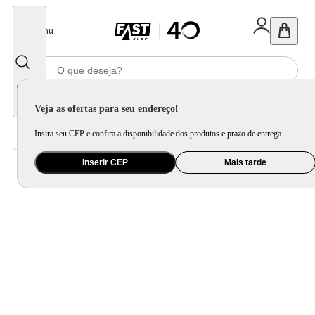
Fechar
Menu
Informe seu CEP
Veja as ofertas para seu endereço!
Insira seu CEP e confira a disponibilidade dos produtos e prazo de entrega.
Home
/
Móveis e Decoração
/
Decoração
/
Almofada
/
Capa de Almofada Estampada com Cordonê Safari Terracota
Inserir CEP
Mais tarde