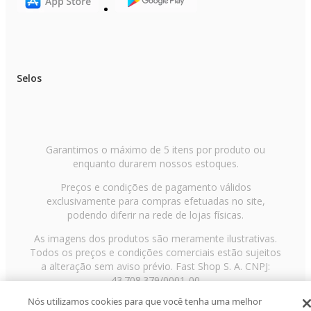
Selos
Garantimos o máximo de 5 itens por produto ou
enquanto durarem nossos estoques.
Preços e condições de pagamento válidos
exclusivamente para compras efetuadas no site,
podendo diferir na rede de lojas físicas.
As imagens dos produtos são meramente ilustrativas.
Todos os preços e condições comerciais estão sujeitos
a alteração sem aviso prévio. Fast Shop S. A. CNPJ:
43.708.379/0001-00
Nós utilizamos cookies para que você tenha uma melhor
Avenida Zaki Narchi, nº 1650, sobreloja, Carandiru, São