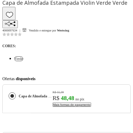
Capa de Almofada Estampada Violin Verde Verde
4000097634
Vendido e entregue por
Westwing
CORES
:
Verde
Ofertas
disponíveis
R$ 55,09
Capa de Almofada Estampada Violin Verde
R$
48,48
no pix
Mais formas de pagamento