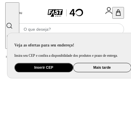
Fechar
Menu
Informe seu CEP
Veja as ofertas para seu endereço!
Insira seu CEP e confira a disponibilidade dos produtos e prazo de entrega.
Home
/
Móveis e Decoração
/
Decoração
/
Almofada
/
Capa de Almofada Estampada Violin Verde
Inserir CEP
Mais tarde