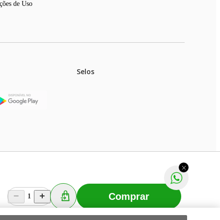
ções de Uso
Selos
stoques.
ferir na rede de lojas físicas.
m aviso prévio. Fast Shop S. A. CNPJ: 43.708.379/0001-
Comprar
1
Selecionar os Cookies
 Fast Shop - Todos os direitos reservados
RF