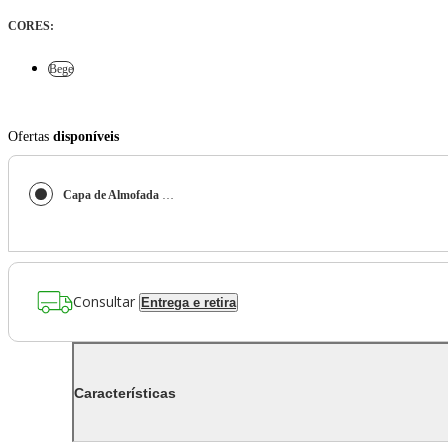
CORES
:
Bege
Ofertas
disponíveis
Capa de Almofada Merino Bege
Consultar
Entrega e retira
Características