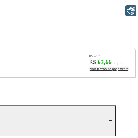
Libras
R$ 72,34
R$
63,66
no pix
Mais formas de pagamento