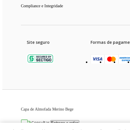
Compliance e Integridade
Site seguro
Formas de pagame
Garanti
Preços e condições de pagament
Capa de Almofada Merino Bege
As imagens dos produtos são meramente ilustrativas. T
Consultar
Entrega e retira
Avenida Zaki Narchi, nº 1650, sobreloja, Ca