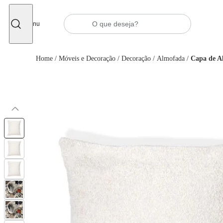
Fechar
Menu
Home
/
Móveis e Decoração
/
Decoração
/
Almofada
/
Capa de A