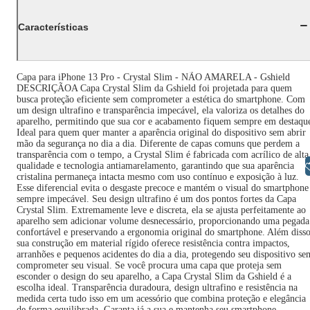
Características
Capa para iPhone 13 Pro - Crystal Slim - NÃO AMARELA - Gshield
DESCRIÇÃOA Capa Crystal Slim da Gshield foi projetada para quem
busca proteção eficiente sem comprometer a estética do smartphone. Com
um design ultrafino e transparência impecável, ela valoriza os detalhes do
aparelho, permitindo que sua cor e acabamento fiquem sempre em destaqu
Ideal para quem quer manter a aparência original do dispositivo sem abrir
mão da segurança no dia a dia. Diferente de capas comuns que perdem a
transparência com o tempo, a Crystal Slim é fabricada com acrílico de alta
Libras
qualidade e tecnologia antiamarelamento, garantindo que sua aparência
cristalina permaneça intacta mesmo com uso contínuo e exposição à luz.
Esse diferencial evita o desgaste precoce e mantém o visual do smartphone
sempre impecável. Seu design ultrafino é um dos pontos fortes da Capa
Crystal Slim. Extremamente leve e discreta, ela se ajusta perfeitamente ao
aparelho sem adicionar volume desnecessário, proporcionando uma pegada
confortável e preservando a ergonomia original do smartphone. Além disso
sua construção em material rígido oferece resistência contra impactos,
arranhões e pequenos acidentes do dia a dia, protegendo seu dispositivo se
comprometer seu visual. Se você procura uma capa que proteja sem
esconder o design do seu aparelho, a Capa Crystal Slim da Gshield é a
escolha ideal. Transparência duradoura, design ultrafino e resistência na
medida certa tudo isso em um acessório que combina proteção e elegância
de forma equilibrada. Garanta já a sua e mantenha seu smartphone