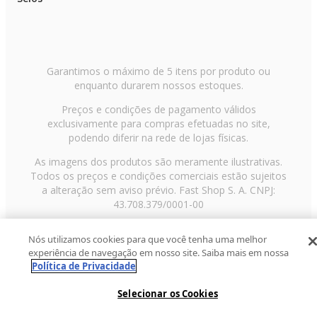
Garantimos o máximo de 5 itens por produto ou
enquanto durarem nossos estoques.
Preços e condições de pagamento válidos
exclusivamente para compras efetuadas no site,
podendo diferir na rede de lojas físicas.
As imagens dos produtos são meramente ilustrativas.
Todos os preços e condições comerciais estão sujeitos
a alteração sem aviso prévio. Fast Shop S. A. CNPJ:
43.708.379/0001-00
Avenida Zaki Narchi, nº 1650, sobreloja, Carandiru, São
Nós utilizamos cookies para que você tenha uma melhor
Paulo/SP, CEP 02029-001, Telefone: 11 3003-3728 ©
experiência de navegação em nosso site. Saiba mais em nossa
2013 Fast Shop - Todos os direitos reservados
RF
Política de Privacidade
Selecionar os Cookies