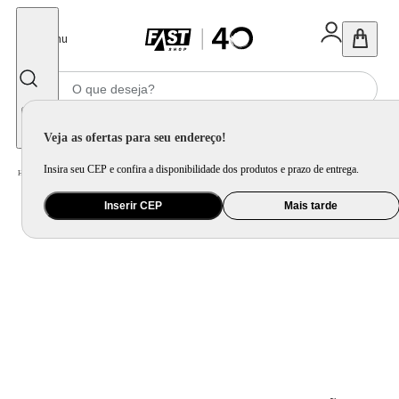
Fechar
Menu
Informe seu CEP
Veja as ofertas para seu endereço!
Insira seu CEP e confira a disponibilidade dos produtos e prazo de entrega.
Home
/
Apple
/
Acessório para Apple
Inserir CEP
Mais tarde