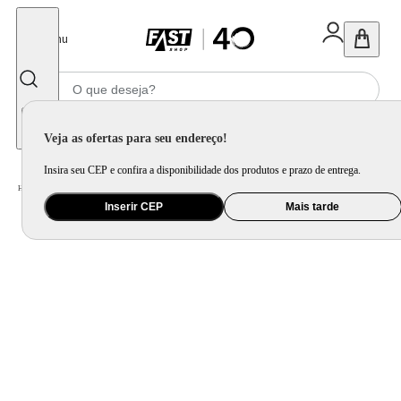
Fechar
Menu
Informe seu CEP
Veja as ofertas para seu endereço!
Insira seu CEP e confira a disponibilidade dos produtos e prazo de entrega.
Home
/
Celular Tablet e Smartwatch
/
Acessório para Celular e Tablet
Inserir CEP
Mais tarde