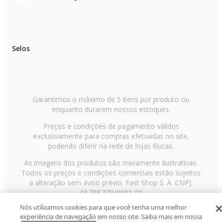
Selos
Garantimos o máximo de 5 itens por produto ou
enquanto durarem nossos estoques.
Preços e condições de pagamento válidos
exclusivamente para compras efetuadas no site,
podendo diferir na rede de lojas físicas.
As imagens dos produtos são meramente ilustrativas.
Todos os preços e condições comerciais estão sujeitos
a alteração sem aviso prévio. Fast Shop S. A. CNPJ:
43.708.379/0001-00
Nós utilizamos cookies para que você tenha uma melhor
Avenida Zaki Narchi, nº 1650, sobreloja, Carandiru, São
experiência de navegação em nosso site. Saiba mais em nossa
Paulo/SP, CEP 02029-001, Telefone: 11 3003-3728 ©