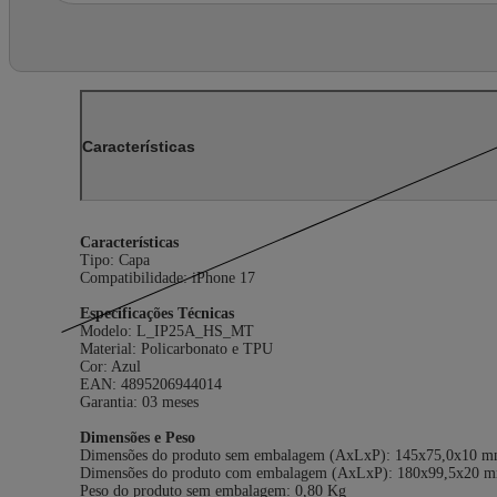
Características
Características
Tipo: Capa
Compatibilidade: iPhone 17
Especificações Técnicas
Modelo: L_IP25A_HS_MT
Material: Policarbonato e TPU
Cor: Azul
EAN: 4895206944014
Garantia: 03 meses
Dimensões e Peso
Dimensões do produto sem embalagem (AxLxP): 145x75,0x10 
Dimensões do produto com embalagem (AxLxP): 180x99,5x20 
Peso do produto sem embalagem: 0,80 Kg