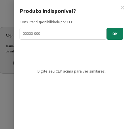
×
Produto indisponível?
Informe seu CEP
Consultar disponibilidade por CEP:
OK
Veja as ofertas para seu endereço!
Insira seu CEP e confira a disponibilidade dos produtos e prazo
de entrega.
Inserir CEP
Mais tarde
Digite seu CEP acima para ver similares.