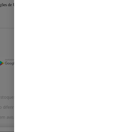
ções de Uso
Selos
stoques.
ferir na rede de lojas físicas.
m aviso prévio. Fast Shop S. A. CNPJ: 43.708.379/0001-
Selecionar os Cookies