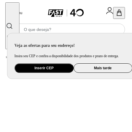
Fechar
Menu
Informe seu CEP
Veja as ofertas para seu endereço!
Insira seu CEP e confira a disponibilidade dos produtos e prazo de entrega.
Home
/
Mercado
/
Bebida
/
Bebida Não Alcoolica
Inserir CEP
Mais tarde