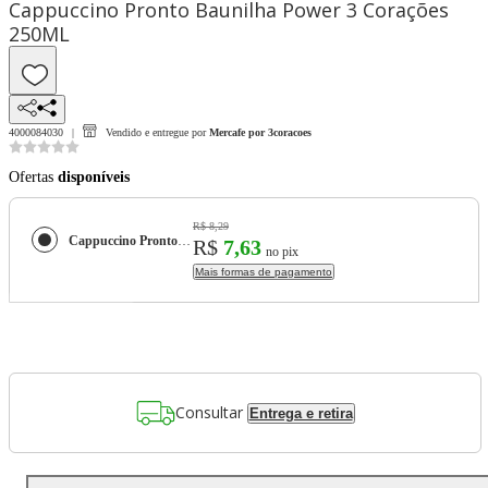
Cappuccino Pronto Baunilha Power 3 Corações
250ML
4000084030
Vendido e entregue por
Mercafe por 3coracoes
Ofertas
disponíveis
R$ 8,29
Cappuccino Pronto Baunilha Power 3 Corações 250ML
R$
7,63
no pix
Mais formas de pagamento
Consultar
Entrega e retira