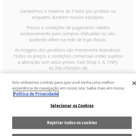
Garantimos o máximo de 5 itens por produto ou
enquanto durarem nossos estoques.
Preços e condições de pagamento válidos
exclusivamente para compras efetuadas no site,
podendo diferir na rede de lojas físicas.
As imagens dos produtos são meramente ilustrativas.
Todos os preços e condições comerciais estão sujeitos
a alteração sem aviso prévio. Fast Shop S. A. CNPJ:
43.708.379/0001-00
Avenida Zaki Narchi, nº 1650, sobreloja, Carandiru, São
Nós utilizamos cookies para que você tenha uma melhor
Paulo/SP, CEP 02029-001, Telefone: 11 3003-3728 ©
experiência de navegação em nosso site. Saiba mais em nossa
2013 Fast Shop - Todos os direitos reservados
RF
Política de Privacidade
Selecionar os Cookies
Rejeitar todos os cookies