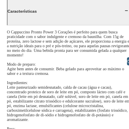
Características
O Cappuccino Pronto Power 3 Corações é perfeito para quem busca
praticidade com o sabor indulgente e cremoso da baunilha. Com 15g de
proteína, zero lactose e sem adição de açúcares, ele proporciona a energia 
a nutrição ideais para o pré e pós-treino, ou para aquelas pausas revigorant
no meio do dia. Uma bebida pronta para ser consumida gelada a qualquer
momento!
Libras
Modo de preparo:
Agite bem antes de consumir. Beba gelado para aproveitar ao máximo o
sabor e a textura cremosa.
Ingredientes:
Leite pasteurizado semidesnatado, calda de cacau (água e cacau),
concentrado proteico de soro de leite em pó, composto lácteo com café e
canela (leite em pó desnatado, café solúvel, soro de leite em pó, canela em
pó, estabilizante citrato trissódico e edulcorante sucralose), soro de leite e
pó, enzima lactase, emulsificantes (celulose microcristalina,
carboximetilcelulose sódica e carragena), estabilizantes (fosfato trissódico,
hidrogenofosfato de di-sódio e hidrogenofosfato de di-potássio) e
aromatizante.
Peso: