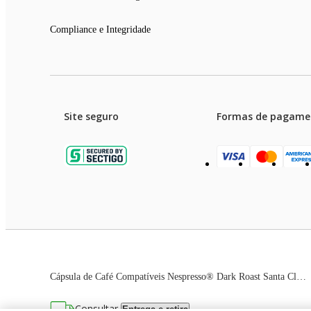
Compliance e Integridade
Site seguro
Formas de pagame
Garanti
Preços e condições de pagament
Cápsula de Café Compatíveis Nespresso® Dark Roast Santa Clara
As imagens dos produtos são meramente ilustrativas. T
Consultar
Entrega e retira