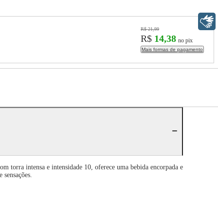
Libras
R$ 21,99
R$
14,38
no pix
Mais formas de pagamento
m torra intensa e intensidade 10, oferece uma bebida encorpada e
e sensações.