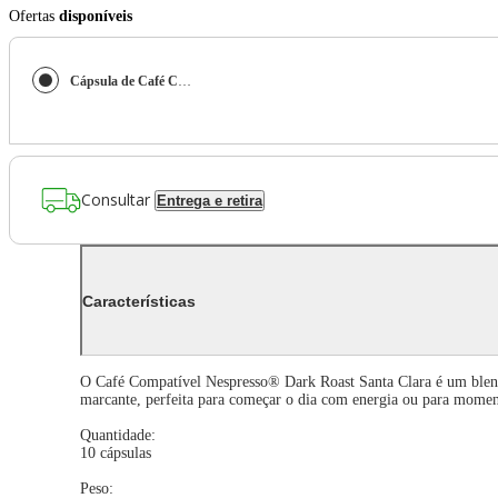
Ofertas
disponíveis
Cápsula de Café Compatíveis Nespresso® Dark Roast Santa Clara
Consultar
Entrega e retira
Características
O Café Compatível Nespresso® Dark Roast Santa Clara é um blend 
marcante, perfeita para começar o dia com energia ou para momento
Quantidade:
10 cápsulas
Peso: