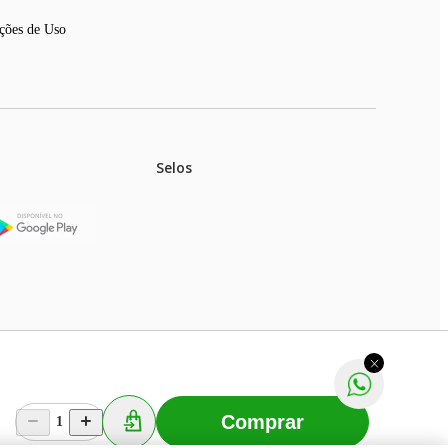
ções de Uso
Selos
stoques.
ferir na rede de lojas físicas.
m aviso prévio. Fast Shop S. A. CNPJ: 43.708.379/0001-
Comprar
1
Selecionar os Cookies