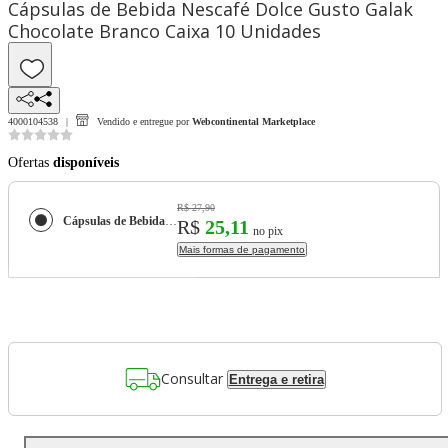
Cápsulas de Bebida Nescafé Dolce Gusto Galak
Chocolate Branco Caixa 10 Unidades
4000104538
Vendido e entregue por
Webcontinental Marketplace
Ofertas
disponíveis
R$ 27,90
Cápsulas de Bebida Nescafé Dolce Gusto Galak Chocolate Branco Caixa 10 Unidades
R$
25,11
no pix
Mais formas de pagamento
Consultar
Entrega e retira