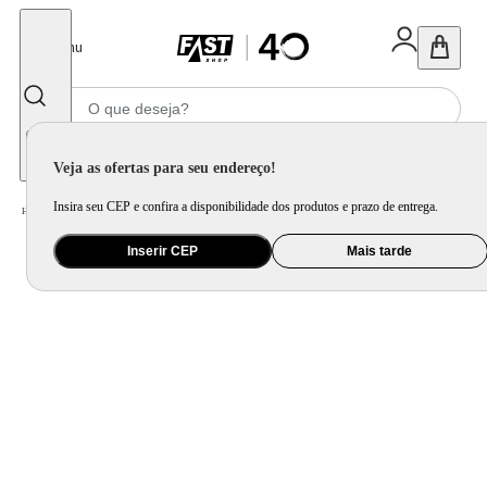
Fechar
Menu
Informe seu CEP
Veja as ofertas para seu endereço!
Insira seu CEP e confira a disponibilidade dos produtos e prazo de entrega.
Home
/
Mercado
/
Bebida
/
Bebida Não Alcoolica
Inserir CEP
Mais tarde