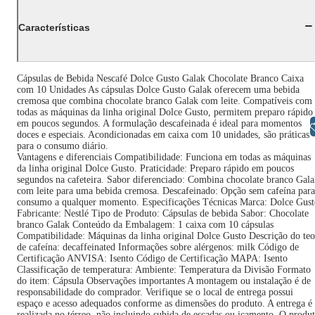
Características
Cápsulas de Bebida Nescafé Dolce Gusto Galak Chocolate Branco Caixa
com 10 Unidades As cápsulas Dolce Gusto Galak oferecem uma bebida
cremosa que combina chocolate branco Galak com leite. Compatíveis com
todas as máquinas da linha original Dolce Gusto, permitem preparo rápido
em poucos segundos. A formulação descafeinada é ideal para momentos
Libras
doces e especiais. Acondicionadas em caixa com 10 unidades, são práticas
para o consumo diário.
Vantagens e diferenciais Compatibilidade: Funciona em todas as máquinas
da linha original Dolce Gusto. Praticidade: Preparo rápido em poucos
segundos na cafeteira. Sabor diferenciado: Combina chocolate branco Gal
com leite para uma bebida cremosa. Descafeinado: Opção sem cafeína para
consumo a qualquer momento. Especificações Técnicas Marca: Dolce Gust
Fabricante: Nestlé Tipo de Produto: Cápsulas de bebida Sabor: Chocolate
branco Galak Conteúdo da Embalagem: 1 caixa com 10 cápsulas
Compatibilidade: Máquinas da linha original Dolce Gusto Descrição do teo
de cafeína: decaffeinated Informações sobre alérgenos: milk Código de
Certificação ANVISA: Isento Código de Certificação MAPA: Isento
Classificação de temperatura: Ambiente: Temperatura da Divisão Formato
do item: Cápsula Observações importantes A montagem ou instalação é de
responsabilidade do comprador. Verifique se o local de entrega possui
espaço e acesso adequados conforme as dimensões do produto. A entrega é
realizada no térreo, não incluindo subida de escadas ou içamento. O produ