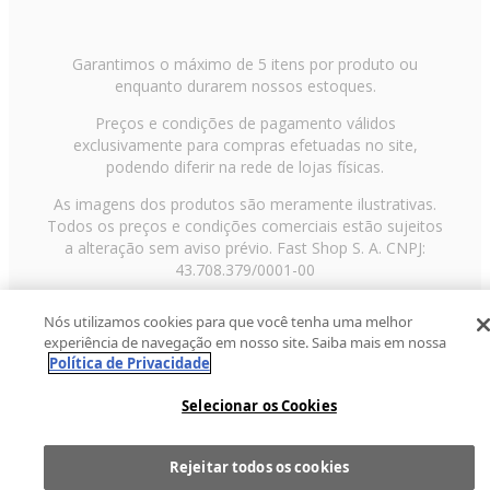
Garantimos o máximo de 5 itens por produto ou
enquanto durarem nossos estoques.
Preços e condições de pagamento válidos
exclusivamente para compras efetuadas no site,
podendo diferir na rede de lojas físicas.
As imagens dos produtos são meramente ilustrativas.
Todos os preços e condições comerciais estão sujeitos
a alteração sem aviso prévio. Fast Shop S. A. CNPJ:
43.708.379/0001-00
Avenida Zaki Narchi, nº 1650, sobreloja, Carandiru, São
Nós utilizamos cookies para que você tenha uma melhor
Paulo/SP, CEP 02029-001, Telefone: 11 3003-3728 ©
experiência de navegação em nosso site. Saiba mais em nossa
2013 Fast Shop - Todos os direitos reservados
RF
Política de Privacidade
Selecionar os Cookies
Rejeitar todos os cookies