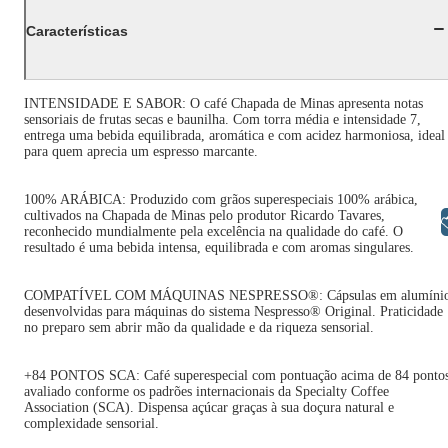
Características
INTENSIDADE E SABOR: O café Chapada de Minas apresenta notas
sensoriais de frutas secas e baunilha. Com torra média e intensidade 7,
entrega uma bebida equilibrada, aromática e com acidez harmoniosa, ideal
para quem aprecia um espresso marcante.
100% ARÁBICA: Produzido com grãos superespeciais 100% arábica,
cultivados na Chapada de Minas pelo produtor Ricardo Tavares,
Libras
reconhecido mundialmente pela excelência na qualidade do café. O
resultado é uma bebida intensa, equilibrada e com aromas singulares.
COMPATÍVEL COM MÁQUINAS NESPRESSO®: Cápsulas em alumíni
desenvolvidas para máquinas do sistema Nespresso® Original. Praticidade
no preparo sem abrir mão da qualidade e da riqueza sensorial.
+84 PONTOS SCA: Café superespecial com pontuação acima de 84 pontos
avaliado conforme os padrões internacionais da Specialty Coffee
Association (SCA). Dispensa açúcar graças à sua doçura natural e
complexidade sensorial.