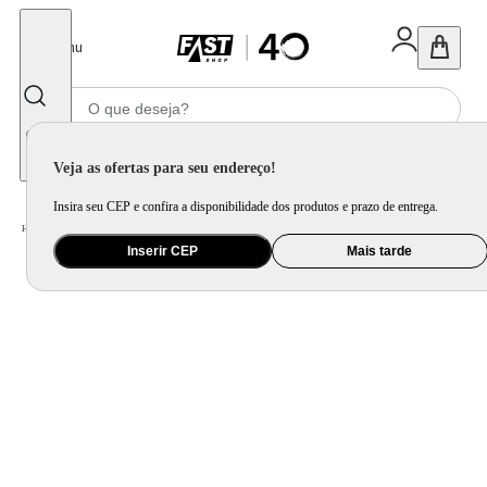
Fechar
Menu
Informe seu CEP
Veja as ofertas para seu endereço!
Insira seu CEP e confira a disponibilidade dos produtos e prazo de entrega.
Home
/
Mercado
/
Bebida
/
Bebida Não Alcoolica
Inserir CEP
Mais tarde