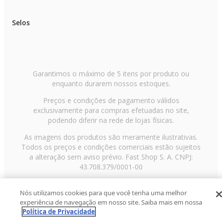
Selos
Garantimos o máximo de 5 itens por produto ou
enquanto durarem nossos estoques.
Preços e condições de pagamento válidos
exclusivamente para compras efetuadas no site,
podendo diferir na rede de lojas físicas.
As imagens dos produtos são meramente ilustrativas.
Todos os preços e condições comerciais estão sujeitos
a alteração sem aviso prévio. Fast Shop S. A. CNPJ:
43.708.379/0001-00
Avenida Zaki Narchi, nº 1650, sobreloja, Carandiru, São
Nós utilizamos cookies para que você tenha uma melhor
Paulo/SP, CEP 02029-001, Telefone: 11 3003-3728 ©
experiência de navegação em nosso site. Saiba mais em nossa
2013 Fast Shop - Todos os direitos reservados
RF
Política de Privacidade