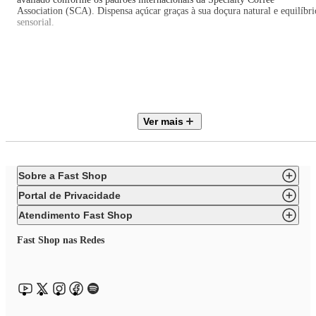
Association (SCA). Dispensa açúcar graças à sua doçura natural e equilíbri
sensorial.
CAFÉ ESPECIAL X CAFÉ TRADICIONAL: O café especial se destaca
pela potência de sabor, uso exclusivo de grãos 100% arábica, acidez
equilibrada e doçura natural. Já o café tradicional pode conter mistura com
grãos robusta (conilon), resultando em maior amargor e menor
complexidade sensorial. Descubra o verdadeiro sabor dos cafés especiais.
Ver mais
Sobre a Fast Shop
Portal de Privacidade
Atendimento Fast Shop
Fast Shop nas Redes