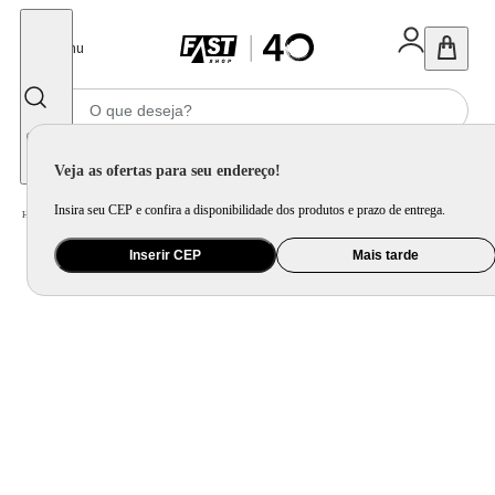
Fechar
Menu
Informe seu CEP
Veja as ofertas para seu endereço!
Insira seu CEP e confira a disponibilidade dos produtos e prazo de entrega.
Home
/
Mercado
/
Bebida
/
Bebida Não Alcoolica
Inserir CEP
Mais tarde