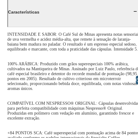
Características
INTENSIDADE E SABOR: O Café Sul de Minas apresenta notas sensoria
de uva vermelha e acidez média-alta, que remete à sensação de laranja-
baiana bem madura no paladar. O resultado é um espresso especial sedoso,
equilibrado e marcante, com toda a praticidade das cápsulas. Intensidade 5.
100% ARÁBICA: Produzido com grãos superespeciais 100% arábica,
cultivados na Mantiqueira de Minas. Assinado por Luiz Paulo, referência 
café especial brasileiro e detentor do recorde mundial de pontuação (98,95
pontos em 2005). Resultado de cultivo criterioso em microterroir
Libras
selecionado, proporcionando bebida doce, equilibrada, com notas vinhosas
aromas únicos.
COMPATÍVEL COM NESPRESSO® ORIGINAL: Cápsulas desenvolvida
para perfeita compatibilidade com máquinas Nespresso® Original.
Produzidas em polímero com vedação em alumínio, garantindo frescor e
excelente extração.
+84 PONTOS SCA: Café superespecial com pontuação acima de 84 pontos
avaliado conforme os padrões internacionais da Specialty Coffee